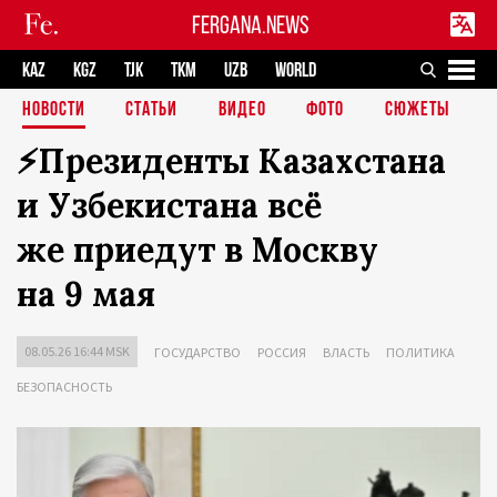
FERGANA.NEWS
KAZ
KGZ
TJK
TKM
UZB
WORLD
НОВОСТИ
СТАТЬИ
ВИДЕО
ФОТО
СЮЖЕТЫ
⚡️Президенты Казахстана
и Узбекистана всё
же приедут в Москву
на 9 мая
08.05.26 16:44 MSK
ГОСУДАРСТВО
РОССИЯ
ВЛАСТЬ
ПОЛИТИКА
БЕЗОПАСНОСТЬ