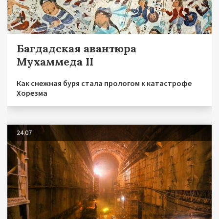
Багдадская авантюра
Мухаммеда II
Как снежная буря стала прологом к катастрофе
Хорезма
24.07