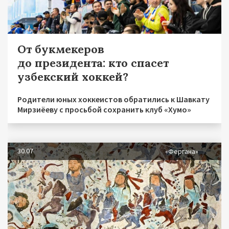
От букмекеров
до президента: кто спасет
узбекский хоккей?
Родители юных хоккеистов обратились к Шавкату
Мирзиёеву с просьбой сохранить клуб «Хумо»
30.07
«Фергана»