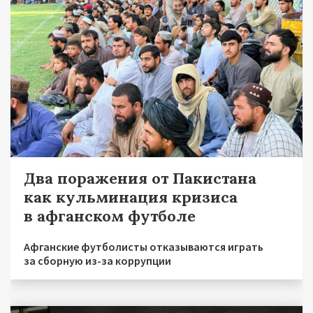
Два поражения от Пакистана
как кульминация кризиса
в афганском футболе
Афганские футболисты отказываются играть
за сборную из-за коррупции