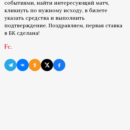
событиями, найти интересующий матч,
кликнуть по нужному исходу, в билете
указать средства и выполнить
подтверждение. Поздравляем, первая ставка
в БК сделана!