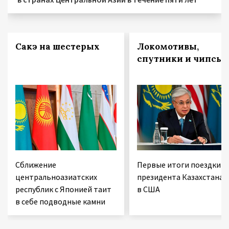
Сакэ на шестерых
Локомотивы,
спутники и чипсы
Сближение
Первые итоги поездки
центральноазиатских
президента Казахстана
республик с Японией таит
в США
в себе подводные камни