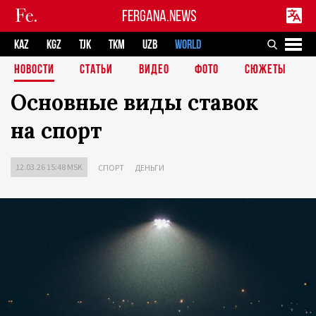
FERGANA.NEWS
KAZ
KGZ
TJK
TKM
UZB
WORLD
НОВОСТИ
СТАТЬИ
ВИДЕО
ФОТО
СЮЖЕТЫ
Основные виды ставок
на спорт
12.03.26 15:48 MSK
СПОРТ
ДЕНЬГИ