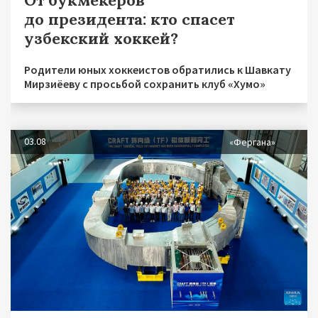
От букмекеров
до президента: кто спасет
узбекский хоккей?
Родители юных хоккеистов обратились к Шавкату
Мирзиёеву с просьбой сохранить клуб «Хумо»
03.08
«Фергана»