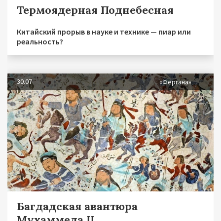
Термоядерная Поднебесная
Китайский прорыв в науке и технике — пиар или
реальность?
30.07
«Фергана»
Багдадская авантюра
Мухаммеда II