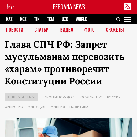
FERGANA.NEWS
KAZ
KGZ
TJK
TKM
UZB
WORLD
НОВОСТИ
СТАТЬИ
ВИДЕО
ФОТО
СЮЖЕТЫ
Глава СПЧ РФ: Запрет
мусульманам перевозить
«харам» противоречит
Конституции России
08.10.25 14:31 MSK
ЗАКОН И ПОРЯДОК
ГОСУДАРСТВО
РОССИЯ
ОБЩЕСТВО
МИГРАЦИЯ
РЕЛИГИЯ
ПОЛИТИКА