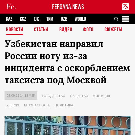
FERGANA.NEWS
KAZ
KGZ
TJK
TKM
UZB
WORLD
НОВОСТИ
СТАТЬИ
ВИДЕО
ФОТО
СЮЖЕТЫ
Узбекистан направил
России ноту из-за
инцидента с оскорблением
таксиста под Москвой
03.09.25 14:18 MSK
ГОСУДАРСТВО
ОБЩЕСТВО
МИГРАЦИЯ
КУЛЬТУРА
БЕЗОПАСНОСТЬ
ПОЛИТИКА