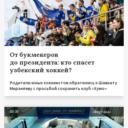
От букмекеров
до президента: кто спасет
узбекский хоккей?
Родители юных хоккеистов обратились к Шавкату
Мирзиёеву с просьбой сохранить клуб «Хумо»
03.08
«Фергана»