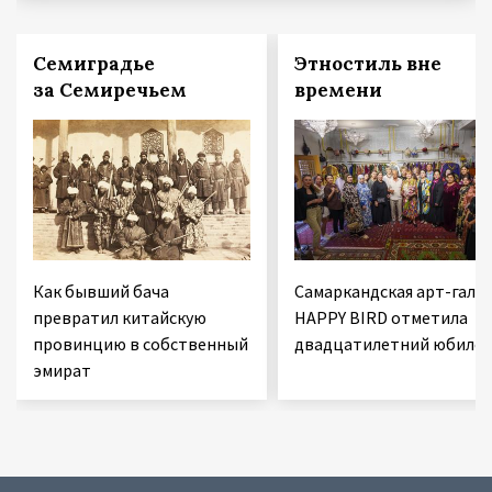
Семиградье
Этностиль вне
за Семиречьем
времени
Как бывший бача
Самаркандская арт-гале
превратил китайскую
HAPPY BIRD отметила
провинцию в собственный
двадцатилетний юбиле
эмират