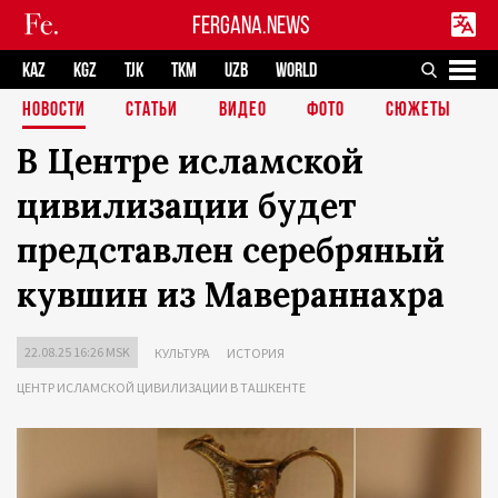
FERGANA.NEWS
KAZ
KGZ
TJK
TKM
UZB
WORLD
НОВОСТИ
СТАТЬИ
ВИДЕО
ФОТО
СЮЖЕТЫ
В Центре исламской
цивилизации будет
представлен серебряный
кувшин из Мавераннахра
22.08.25 16:26 MSK
КУЛЬТУРА
ИСТОРИЯ
ЦЕНТР ИСЛАМСКОЙ ЦИВИЛИЗАЦИИ В ТАШКЕНТЕ