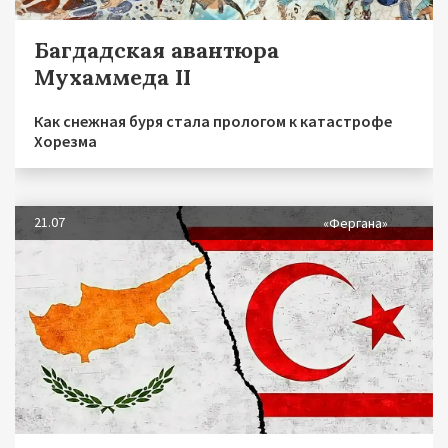
Багдадская авантюра
Мухаммеда II
Как снежная буря стала прологом к катастрофе
Хорезма
21.07
«Фергана»