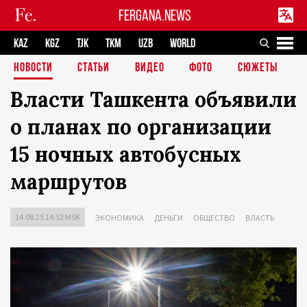
FERGANA.NEWS
KAZ
KGZ
TJK
TKM
UZB
WORLD
НОВОСТИ
СТАТЬИ
ВИДЕО
ФОТО
СЮЖЕТЫ
Власти Ташкента объявили
о планах по организации
15 ночных автобусных
маршрутов
14.08.25 14:53 MSK
ЭКОНОМИКА
ДЕНЬГИ
ОБЩЕСТВО
ВЛАСТЬ