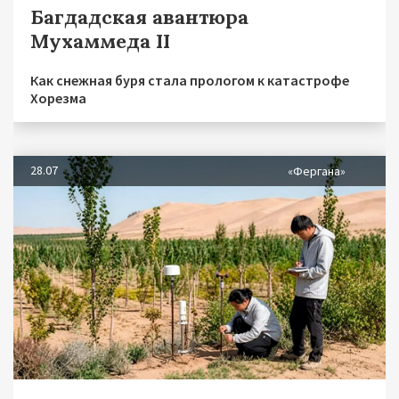
Багдадская авантюра
Мухаммеда II
Как снежная буря стала прологом к катастрофе
Хорезма
28.07
«Фергана»