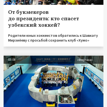
От букмекеров
до президента: кто спасет
узбекский хоккей?
Родители юных хоккеистов обратились к Шавкату
Мирзиёеву с просьбой сохранить клуб «Хумо»
03.08
«Фергана»