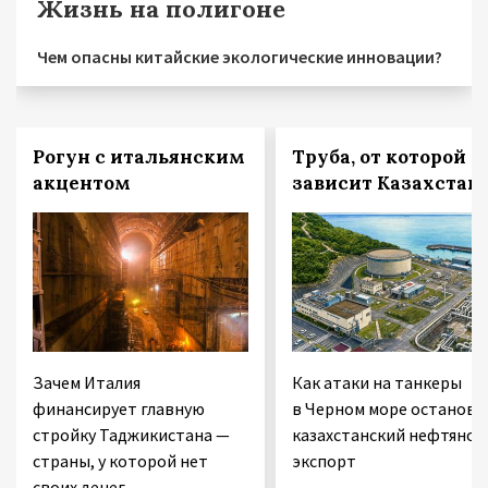
Жизнь на полигоне
Чем опасны китайские экологические инновации?
Рогун с итальянским
Труба, от которой
акцентом
зависит Казахстан
Зачем Италия
Как атаки на танкеры
финансирует главную
в Черном море останови
стройку Таджикистана —
казахстанский нефтяной
страны, у которой нет
экспорт
своих денег