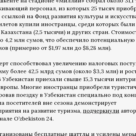
ашкенте на стадионе «Миллий» собрал около 31,1
живающий персонал, из которых 25 тысяч приоб
 ссылкой на Фонд развития культуры и искусств
билетов купили иностранцы, среди которых были
, Казахстана (2,5 тысячи) и других стран. Стоимос
до 4,2 млн сумов, что обеспечило потенциальную
ов (примерно от $1,97 млн до $8,28 млн).
ерт способствовал увеличению налоговых пост
му более 42,5 млрд сумов (около $3,3 млн) и рос
 В Узбекистан приехали свыше 15,3 тысячи интури
 Европы. Многие иностранцы приобрели туристи
ровав поездку в Узбекистан специально под кон
ла посетителей вне сезона демонстрирует
риятия на развитие туризма,
подчеркнули
авто
але O’zbekiston 24.
рганизованы бесплатные шаттлы и усилены мер