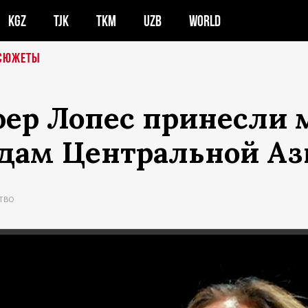
KGZ
TJK
TKM
UZB
WORLD
СЮЖЕТЫ
ер Лопес принесли
одам Центральной А
ТВО