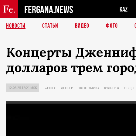
FERGANA.NEWS
KAZ
НОВОСТИ
СТАТЬИ
ВИДЕО
ФОТО
Концерты Дженниф
долларов трем гор
12.08.25 12:21 MSK
БИЗНЕС
ДЕНЬГИ
ЭКОНОМИКА
КУЛЬТУРА
ОБЩЕС