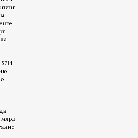
шопинг
ры
енге
рт,
ила
 $714
цию
го
ода
 млрд
тание