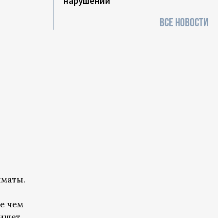
нарушений
ВСЕ НОВОСТИ
лматы.
е чем
пишет