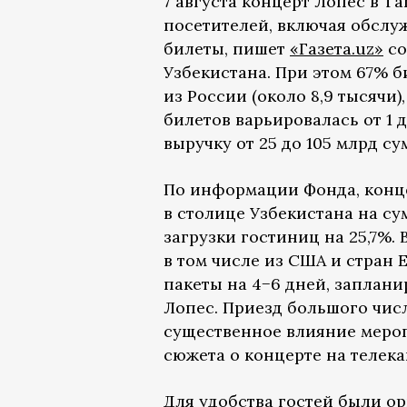
7 августа концерт Лопес в Т
посетителей, включая обслу
билеты, пишет
«Газета.uz»
со
Узбекистана. При этом 67% 
из России (около 8,9 тысячи)
билетов варьировалась от 1 
выручку от 25 до 105 млрд сум
По информации Фонда, конц
в столице Узбекистана на сум
загрузки гостиниц на 25,7%.
в том числе из США и стран
пакеты на 4−6 дней, заплани
Лопес. Приезд большого чис
существенное влияние мероп
сюжета о концерте на телекан
Для удобства гостей были о