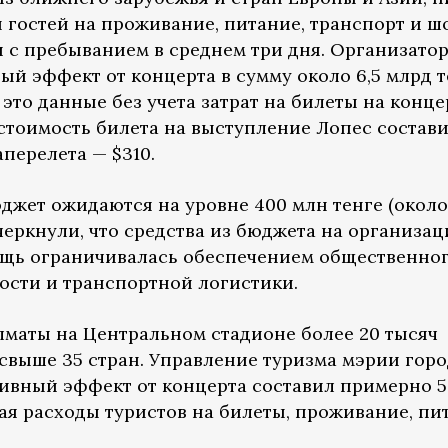
ы гостей на проживание, питание, транспорт и 
и с пребыванием в среднем три дня. Организато
й эффект от концерта в сумму около 6,5 млрд т
 это данные без учета затрат на билеты на конце
 стоимость билета на выступление Лопес состав
аперелета — $310.
джет ожидаются на уровне 400 млн тенге (около
черкнули, что средства из бюджета на организа
ощь ограничивалась обеспечением общественно
ости и транспортной логистики.
Алматы на Центральном стадионе более 20 тысяч
 свыше 35 стран. Управление туризма мэрии гор
тивный эффект от концерта составил примерно 5
ючая расходы туристов на билеты, проживание, пи