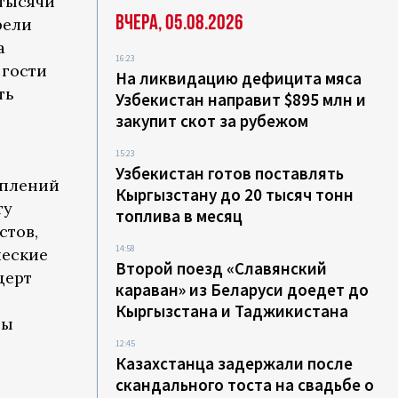
 тысячи
Вчера, 05.08.2026
рели
а
16:23
 гости
На ликвидацию дефицита мяса
ть
Узбекистан направит $895 млн и
закупит скот за рубежом
15:23
Узбекистан готов поставлять
уплений
Кыргызстану до 20 тысяч тонн
ту
топлива в месяц
стов,
14:58
ческие
Второй поезд «Славянский
церт
караван» из Беларуси доедет до
Кыргызстана и Таджикистана
ры
12:45
Казахстанца задержали после
скандального тоста на свадьбе о
ы