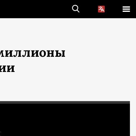
 миллионы
зии