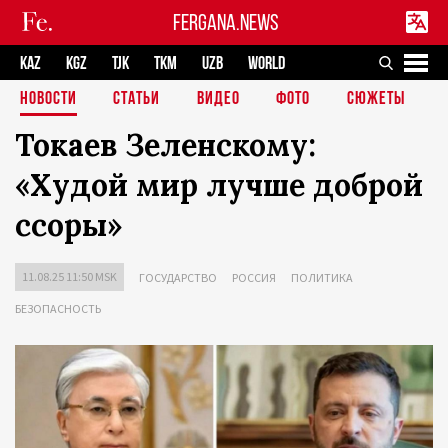
FERGANA.NEWS
KAZ
KGZ
TJK
TKM
UZB
WORLD
НОВОСТИ
СТАТЬИ
ВИДЕО
ФОТО
СЮЖЕТЫ
Токаев Зеленскому:
«Худой мир лучше доброй
ссоры»
11.08.25 11:50 MSK
ГОСУДАРСТВО
РОССИЯ
ПОЛИТИКА
БЕЗОПАСНОСТЬ