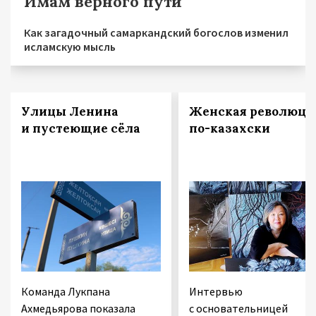
Имам верного пути
Как загадочный самаркандский богослов изменил
исламскую мысль
Улицы Ленина
Женская революци
и пустеющие сёла
по-казахски
Команда Лукпана
Интервью
Ахмедьярова показала
с основательницей