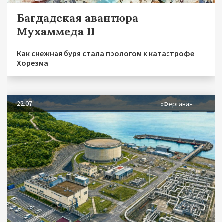
Багдадская авантюра
Мухаммеда II
Как снежная буря стала прологом к катастрофе
Хорезма
22.07
«Фергана»