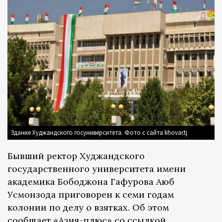
Здание Худжандского госуниверситета. Фото с сайта khovar.tj
Бывший ректор Худжандского
государственного университета имени
академика Бободжона Гафурова Аюб
Усмонзода приговорен к семи годам
колонии по делу о взятках. Об этом
сообщает
«Азия-плюс»
со ссылкой