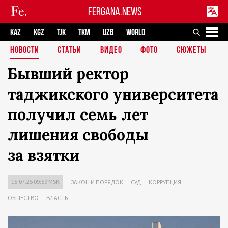
FERGANA.NEWS
KAZ
KGZ
TJK
TKM
UZB
WORLD
НОВОСТИ
СТАТЬИ
ВИДЕО
ФОТО
СЮЖЕТЫ
Бывший ректор
таджикского университета
получил семь лет
лишения свободы
за взятки
15.07.25 09:59 MSK
ЗАКОН И ПОРЯДОК
СУД
КОРРУПЦИЯ
ОБЩЕСТВО
ВЛАСТЬ