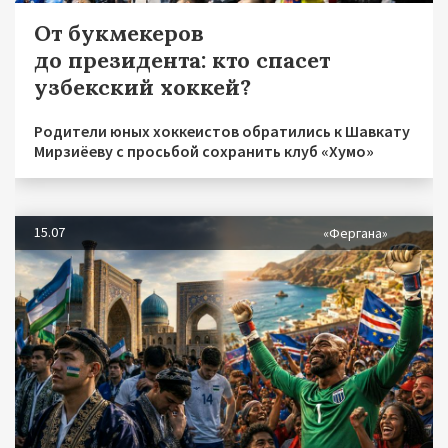
От букмекеров
до президента: кто спасет
узбекский хоккей?
Родители юных хоккеистов обратились к Шавкату
Мирзиёеву с просьбой сохранить клуб «Хумо»
15.07
«Фергана»