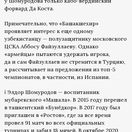
у Шомуродова только кабо-вердийский
форвард Да Коста.
Примечательно, что «Башакшехир»
проявляет интерес к еще одному
узбекистанцу — полузащитнику московского
ЦСКА Аббосу Файзуллаеву. Однако
«армейцы» пытаются удержать игрока,
да и сам Файзуллаев не стремится в Турцию,
а рассчитывает на предложения из топ-5
чемпионатов, в частности, из Испании.
ℹ️ Элдор Шомуродов — воспитанник
мубарекского «Машала». В 2015 году перешел
в ташкентский «Бунёдкор». В 2017 году был
приглашен в «Ростов», где за все время
провел 91 матч во всех официальных
турнирах и забил 18 мячей. В октябре 2020