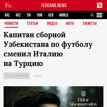
FERGANA.NEWS
KAZ
KGZ
TJK
TKM
UZB
WORLD
НОВОСТИ
СТАТЬИ
ВИДЕО
ФОТО
СЮЖЕТЫ
Капитан сборной
Узбекистана по футболу
сменил Италию
на Турцию
11.07.25 12:05 MSK
СПОРТ