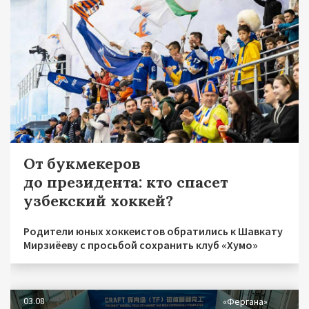
От букмекеров
до президента: кто спасет
узбекский хоккей?
Родители юных хоккеистов обратились к Шавкату
Мирзиёеву с просьбой сохранить клуб «Хумо»
03.08
«Фергана»