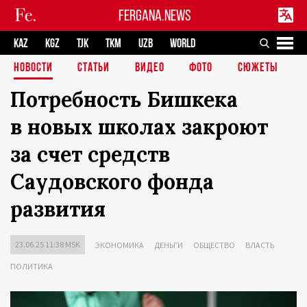
FERGANA.NEWS
KAZ
KGZ
TJK
TKM
UZB
WORLD
НОВОСТИ
СТАТЬИ
ВИДЕО
ФОТО
СЮЖЕТЫ
Потребность Бишкека
в новых школах закроют
за счет средств
Саудовского фонда
развития
23.06.25 11:38 MSK
ЭКОНОМИКА
ДЕНЬГИ
ОБЩЕСТВО
ВЛАСТЬ
ПОЛИТИКА