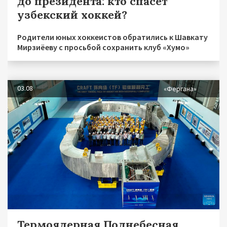
до президента: кто спасет
узбекский хоккей?
Родители юных хоккеистов обратились к Шавкату
Мирзиёеву с просьбой сохранить клуб «Хумо»
03.08
«Фергана»
Термоядерная Поднебесная