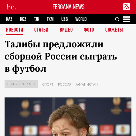
FERGANA.NEWS
KAZ
KGZ
TJK
TKM
UZB
WORLD
НОВОСТИ
СТАТЬИ
ВИДЕО
ФОТО
СЮЖЕТЫ
Талибы предложили
сборной России сыграть
в футбол
18.06.25 19:37 MSK
СПОРТ
РОССИЯ
АФГАНИСТАН