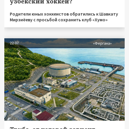
узбекский хоккей?
Родители юных хоккеистов обратились к Шавкату
Мирзиёеву с просьбой сохранить клуб «Хумо»
22.07
«Фергана»