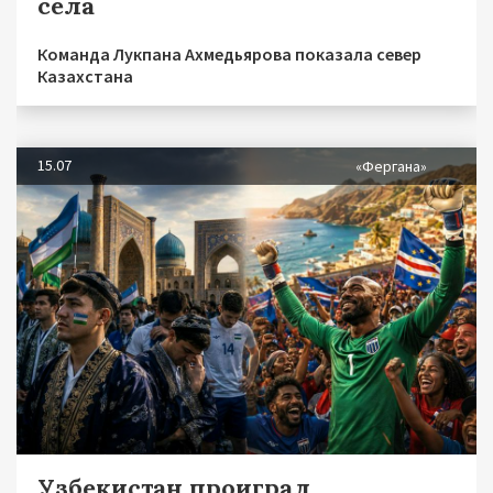
сёла
Команда Лукпана Ахмедьярова показала север
Казахстана
15.07
«Фергана»
Узбекистан проиграл