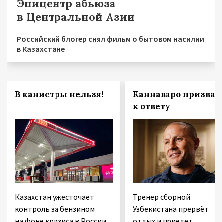
Эпицентр абьюза
в Центральной Азии
Российский блогер снял фильм о бытовом насилии
в Казахстане
В канистры нельзя!
Каннаваро призвал
к ответу
Казахстан ужесточает
Тренер сборной
контроль за бензином
Узбекистана прервёт
на фоне кризиса в России
отдых и приедет