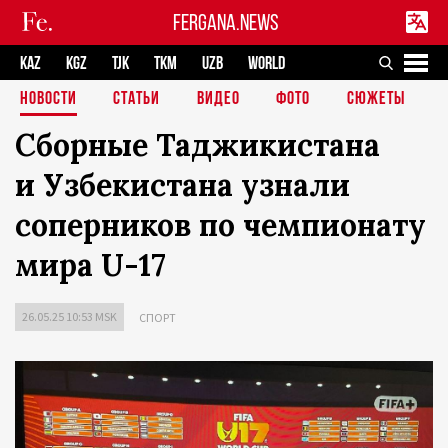
FERGANA.NEWS
KAZ
KGZ
TJK
TKM
UZB
WORLD
НОВОСТИ
СТАТЬИ
ВИДЕО
ФОТО
СЮЖЕТЫ
Сборные Таджикистана
и Узбекистана узнали
соперников по чемпионату
мира U-17
26.05.25 10:53 MSK
СПОРТ