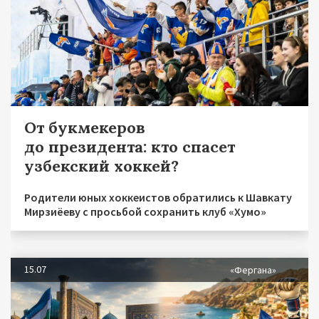
От букмекеров
до президента: кто спасет
узбекский хоккей?
Родители юных хоккеистов обратились к Шавкату
Мирзиёеву с просьбой сохранить клуб «Хумо»
15.07
«Фергана»