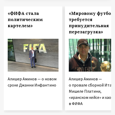
«ФИФА стала
«Мировому футбол
политическим
требуется
картелем»
принудительная
перезагрузка»
Алишер Аминов — о новом
Алишер Аминов —
сроке Джанни Инфантино
о провале сборной Итал
Мишеле Платини,
«иранском кейсе» и хаосе
в ФИФА