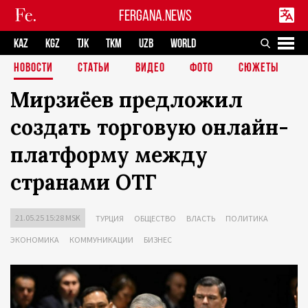
FERGANA.NEWS
KAZ
KGZ
TJK
TKM
UZB
WORLD
НОВОСТИ
СТАТЬИ
ВИДЕО
ФОТО
СЮЖЕТЫ
Мирзиёев предложил
создать торговую онлайн-
платформу между
странами ОТГ
21.05.25 15:28 MSK
ТУРЦИЯ
ОБЩЕСТВО
ВЛАСТЬ
ПОЛИТИКА
ЭКОНОМИКА
КОММУНИКАЦИИ
БИЗНЕС