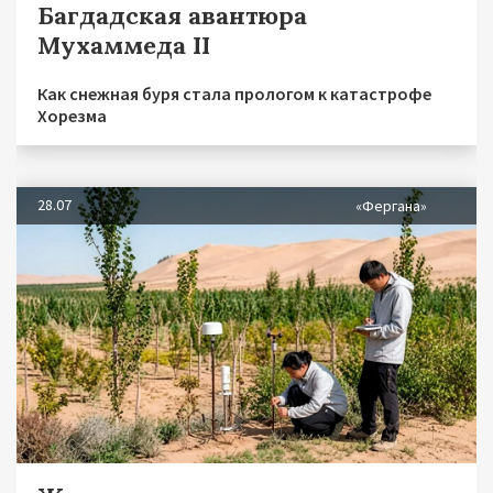
Багдадская авантюра
Мухаммеда II
Как снежная буря стала прологом к катастрофе
Хорезма
28.07
«Фергана»