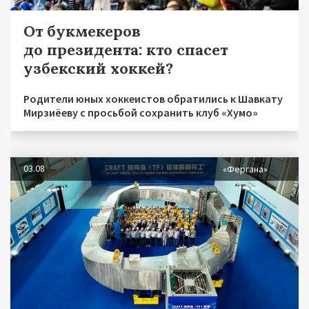
От букмекеров
до президента: кто спасет
узбекский хоккей?
Родители юных хоккеистов обратились к Шавкату
Мирзиёеву с просьбой сохранить клуб «Хумо»
03.08
«Фергана»