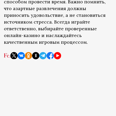
способом провести время. Важно помнить,
что азартные развлечения должны
приносить удовольствие, а не становиться
источником стресса. Всегда играйте
ответственно, выбирайте проверенные
онлайн-казино и наслаждайтесь
качественным игровым процессом.