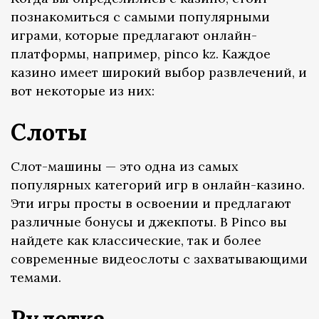
познакомиться с самыми популярными
играми, которые предлагают онлайн-
платформы, например, pinco kz. Каждое
казино имеет широкий выбор развлечений, и
вот некоторые из них:
Слоты
Слот-машины — это одна из самых
популярных категорий игр в онлайн-казино.
Эти игры просты в освоении и предлагают
различные бонусы и джекпоты. В Pinco вы
найдете как классические, так и более
современные видеослоты с захватывающими
темами.
Рулетка