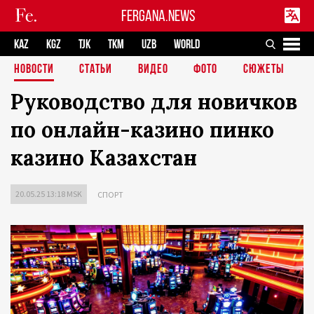
FERGANA.NEWS
KAZ
KGZ
TJK
TKM
UZB
WORLD
НОВОСТИ
СТАТЬИ
ВИДЕО
ФОТО
СЮЖЕТЫ
Руководство для новичков
по онлайн-казино пинко
казино Казахстан
20.05.25 13:18 MSK
СПОРТ