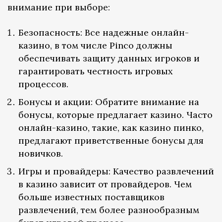
внимание при выборе:
Безопасность: Все надежные онлайн-
казино, в том числе Pinco должны
обеспечивать защиту данных игроков и
гарантировать честность игровых
процессов.
Бонусы и акции: Обратите внимание на
бонусы, которые предлагает казино. Часто
онлайн-казино, такие, как казино пинко,
предлагают приветственные бонусы для
новичков.
Игры и провайдеры: Качество развлечений
в казино зависит от провайдеров. Чем
больше известных поставщиков
развлечений, тем более разнообразным