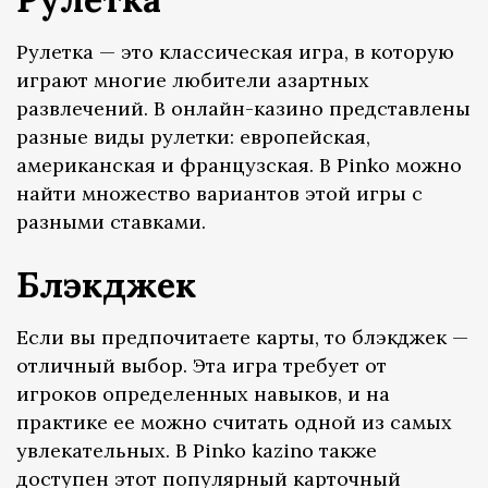
Рулетка — это классическая игра, в которую
играют многие любители азартных
развлечений. В онлайн-казино представлены
разные виды рулетки: европейская,
американская и французская. В Pinko можно
найти множество вариантов этой игры с
разными ставками.
Блэкджек
Если вы предпочитаете карты, то блэкджек —
отличный выбор. Эта игра требует от
игроков определенных навыков, и на
практике ее можно считать одной из самых
увлекательных. В Pinko kazino также
доступен этот популярный карточный