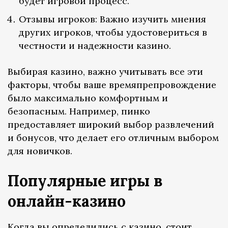
будет игровой процесс.
Отзывы игроков: Важно изучить мнения
других игроков, чтобы удостовериться в
честности и надежности казино.
Выбирая казино, важно учитывать все эти
факторы, чтобы ваше времяпрепровождение
было максимально комфортным и
безопасным. Например, пинко
предоставляет широкий выбор развлечений
и бонусов, что делает его отличным выбором
для новичков.
Популярные игры в
онлайн-казино
Когда вы определились с казино, стоит