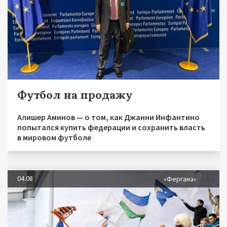
Футбол на продажу
Алишер Аминов — о том, как Джанни Инфантино
попытался купить федерации и сохранить власть
в мировом футболе
04.08
«Фергана»