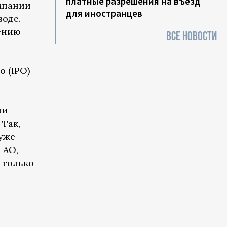
платные разрешения на въезд
омпании
для иностранцев
воде.
щению
ВСЕ НОВОСТИ
 (IPO)
ли
 Так,
уже
 АО,
— только