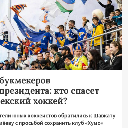
 букмекеров
президента: кто спасет
бекский хоккей?
тели юных хоккеистов обратились к Шавкату
иёеву с просьбой сохранить клуб «Хумо»