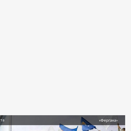
ста
«Фергана»