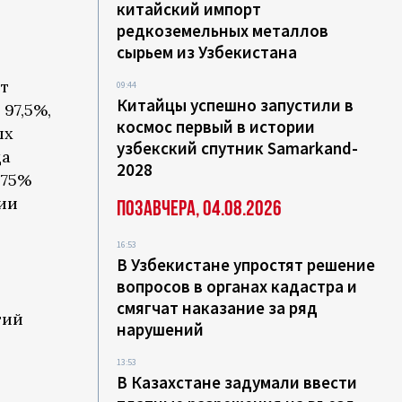
китайский импорт
редкоземельных металлов
сырьем из Узбекистана
ет
09:44
Китайцы успешно запустили в
97,5%,
космос первый в истории
ых
узбекский спутник Samarkand-
да
2028
 75%
вии
Позавчера, 04.08.2026
16:53
В Узбекистане упростят решение
вопросов в органах кадастра и
смягчат наказание за ряд
тий
нарушений
13:53
В Казахстане задумали ввести