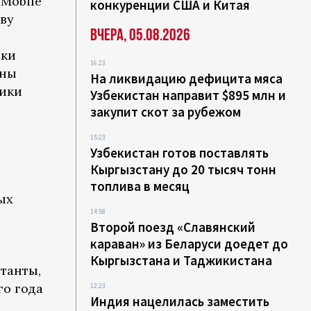
 Mobile
конкуренции США и Китая
ву
Вчера, 05.08.2026
оки
16:23
аны
На ликвидацию дефицита мяса
лики
Узбекистан направит $895 млн и
закупит скот за рубежом
15:23
Узбекистан готов поставлять
Кыргызстану до 20 тысяч тонн
топлива в месяц
ых
14:58
Второй поезд «Славянский
караван» из Беларуси доедет до
Кыргызстана и Таджикистана
танты,
го года
12:23
Индия нацелилась заместить