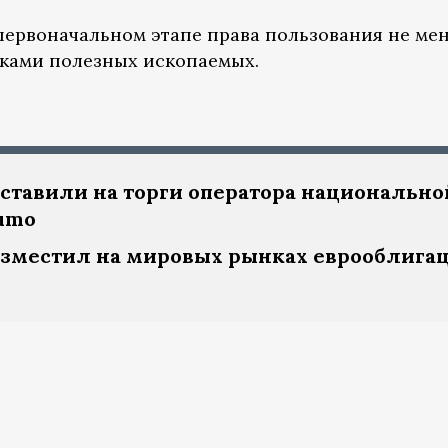
 первоначальном этапе права пользования не ме
тками полезных ископаемых.
ставили на торги оператора национально
umo
азместил на мировых рынках еврооблига