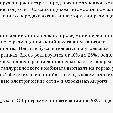
 поручено рассмотреть предложение турецкой к
нию госдоли в Самаркандском автомобильном за
ешение о передаче актива инвестору или разме
ановлении анонсировано проведение первичного
чного размещения акций в уставном капитале
дарства. Ценные бумаги появятся на узбекском
ынках. Здесь реализуются от 10% до 25% госдо
чем процесс расписан на несколько лет вперед.
таллургического комбината выставят на торгах 
и «Узбекских авиалиний» — в следующем, а таких
ные электрические сети» и Uzbekistan Airports 
л
указ «О Программе приватизации на 2025 год»,