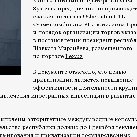
Motors, сотовый оператора Universal
Systems, предприятие по производст
сжиженного газа Uzbekistan GTL,
«Узметкомбинат», «Навоийазот». Ср
и порядок организации торгов указ
в постановлении президент респуб
Шавката Мирзиёева, размещенного
на портале
Lex.uz
.
В документе отмечено, что целью
приватизации является повышение
эффективности деятельности крупн
ривлечения иностранных инвестиций в развитие
одключены авторитетные международные консуль
льство республики должно до 1 декабря текуще
ормирования и приватизации государственных