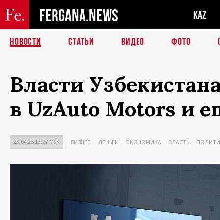
FERGANA.NEWS
KAZ
НОВОСТИ
СТАТЬИ
ВИДЕО
ФОТО
Власти Узбекистан
в UzAuto Motors и 
23.04.25 13:27 MSK
БИЗНЕС
ДЕНЬГИ
ЭКОНОМИКА
ВЛАСТЬ
ПОЛИТИ