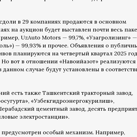
сдоли в 29 компаниях продаются в основном
аях на аукцион будет выставлен почти весь пак
ример, UzAuto Motors — 99,7%, «Узагролизинг» — 
ль») — 99,93% и прочее. Объявления о публичн
ивов планируются на четвертый квартал 2025 го
. Но вот в отношении «Навоийазот» реализуются
в данном случае будут установлены в соответст
ний есть также Ташкентский тракторный завод,
росугурта», «Узбекгидроэнергокурилиш»,
ерабадский цементный завод, десять предприя
пловые электростанции».
 предусмотрен особый механизм. Например,