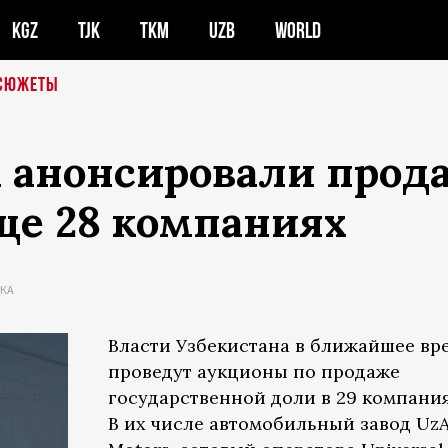
KGZ
TJK
TKM
UZB
WORLD
СЮЖЕТЫ
а анонсировали прод
еще 28 компаниях
КА
Власти Узбекистана в ближайшее вр
проведут аукционы по продаже
государственной доли в 29 компания
В их числе автомобильный завод Uz