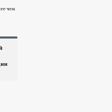
нее чем
й
ции