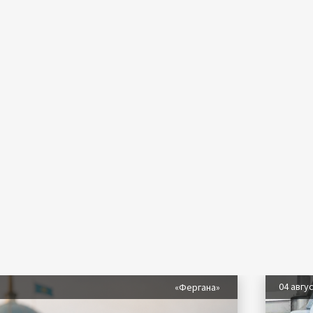
04 авгу
«Фергана»