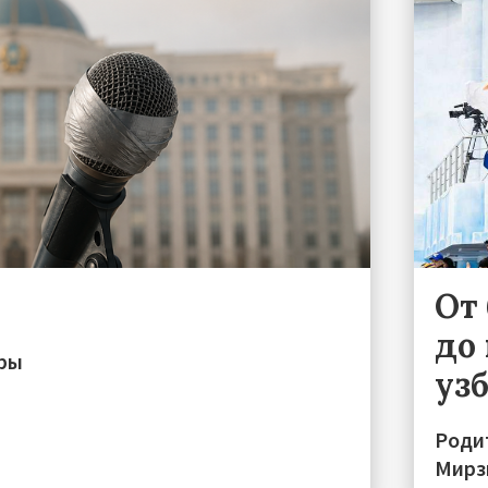
От
до 
иры
уз
Роди
Мирз