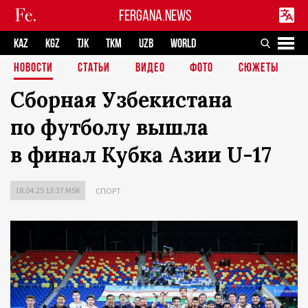
FERGANA.NEWS
KAZ
KGZ
TJK
TKM
UZB
WORLD
НОВОСТИ
СТАТЬИ
ВИДЕО
ФОТО
СЮЖЕТЫ
Сборная Узбекистана
по футболу вышла
в финал Кубка Азии U-17
18.04.25 13:37 MSK
СПОРТ