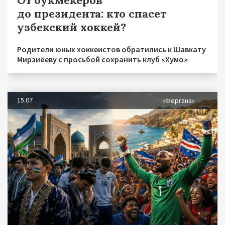
От букмекеров
до президента: кто спасет
узбекский хоккей?
Родители юных хоккеистов обратились к Шавкату
Мирзиёеву с просьбой сохранить клуб «Хумо»
15.07
«Фергана»