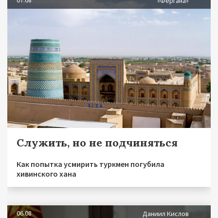
07.08
«Фергана»
Служить, но не подчиняться
Как попытка усмирить туркмен погубила
хивинского хана
06.08
Даниил Кислов