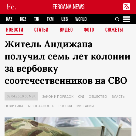
FERGANA.NEWS
KAZ
KGZ
TJK
TKM
UZB
WORLD
НОВОСТИ
СТАТЬИ
ВИДЕО
ФОТО
СЮЖЕТЫ
Житель Андижана
получил семь лет колонии
за вербовку
соотечественников на СВО
08.04.25 10:00 MSK
ЗАКОН И ПОРЯДОК
СУД
ОБЩЕСТВО
ВЛАСТЬ
ПОЛИТИКА
БЕЗОПАСНОСТЬ
РОССИЯ
МИГРАЦИЯ