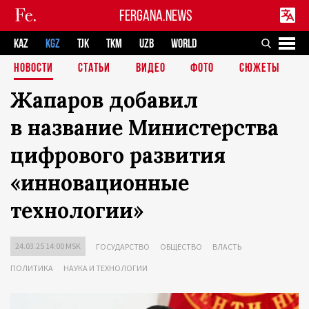
FERGANA.NEWS
KAZ
KGZ
TJK
TKM
UZB
WORLD
НОВОСТИ
СТАТЬИ
ВИДЕО
ФОТО
СЮЖЕТЫ
Жапаров добавил
в название Министерства
цифрового развития
«инновационные
технологии»
24.03.25 14:00 MSK
ГОСУДАРСТВО
ОБЩЕСТВО
ВЛАСТЬ
ПОЛИТИКА
НАУКА И ТЕХНОЛОГИИ