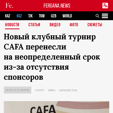
FERGANA.NEWS
KAZ
KGZ
TJK
TKM
UZB
WORLD
НОВОСТИ
СТАТЬИ
ВИДЕО
ФОТО
СЮЖЕТЫ
Новый клубный турнир
CAFA перенесли
на неопределенный срок
из-за отсутствия
спонсоров
06.03.25 13:40 MSK
СПОРТ
ИРАН
АФГАНИСТАН