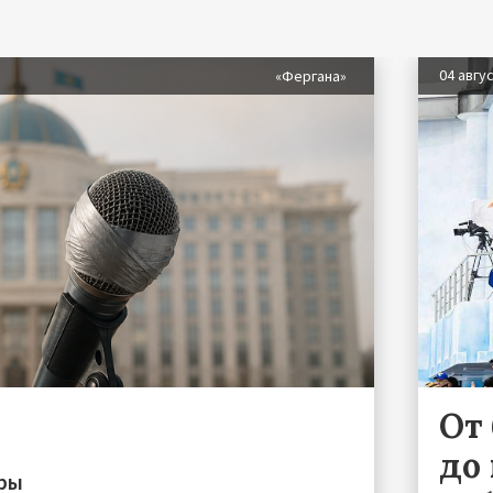
04 авгу
«Фергана»
От
до 
иры