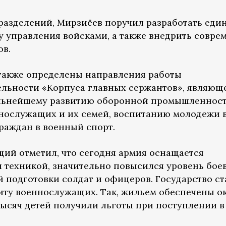
разделений, Мирзиёев поручил разработать еди
 управления войсками, а также внедрить совре
ов.
также определены направления работы
льности «Корпуса главных сержантов», являющ
альнейшему развитию оборонной промышленност
нослужащих и их семей, воспитанию молодежи в
раждан в военный спорт.
ий отметил, что сегодня армия оснащается
техникой, значительно повысился уровень бое
 подготовки солдат и офицеров. Государство ст
ту военнослужащих. Так, жильем обеспечены о
тысяч детей получили льготы при поступлении в 