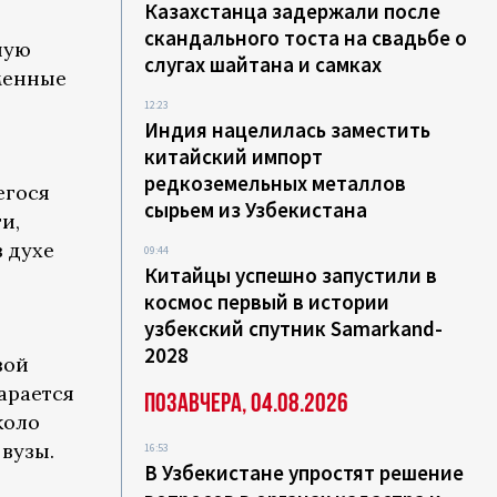
Казахстанца задержали после
скандального тоста на свадьбе о
ную
слугах шайтана и самках
менные
12:23
Индия нацелилась заместить
китайский импорт
редкоземельных металлов
егося
сырьем из Узбекистана
и,
 духе
09:44
Китайцы успешно запустили в
космос первый в истории
узбекский спутник Samarkand-
2028
вой
арается
Позавчера, 04.08.2026
коло
вузы.
16:53
В Узбекистане упростят решение