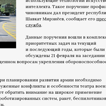
использующие технологии искусств
интеллекта. Такое поручение проф
чиновникам дал президент республ
Шавкат Мирзиёев, сообщает его
прес
служба
.
Данные поручения вошли в комплек
приоритетных задач на текущий
и последующий годы, которые были
обсуждены 21 февраля на заседании
ященном вопросам укрепления обороноспособно
при планировании развития армии необходимо
руженные конфликты и особенности театра вое
дует обратить внимание на широкое применение
 роботизированных систем, ракет, беспилотнико
м.