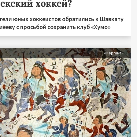
бекский хоккей?
тели юных хоккеистов обратились к Шавкату
иёеву с просьбой сохранить клуб «Хумо»
«Фергана»