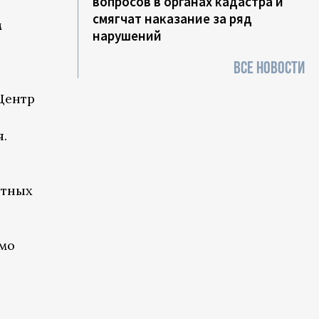
вопросов в органах кадастра и
смягчат наказание за ряд
м
нарушений
ВСЕ НОВОСТИ
Центр
.
отных
имо