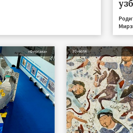
уз
Роди
Мирз
30 июля
«Фергана»