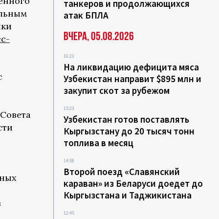
енного
танкеров и продолжающихся
ильным
атак БПЛА
ики
Вчера, 05.08.2026
с-
16:23
На ликвидацию дефицита мяса
с
Узбекистан направит $895 млн и
закупит скот за рубежом
15:23
 Совета
Узбекистан готов поставлять
сти
Кыргызстану до 20 тысяч тонн
топлива в месяц
14:58
Второй поезд «Славянский
нных
караван» из Беларуси доедет до
Кыргызстана и Таджикистана
в
12:45