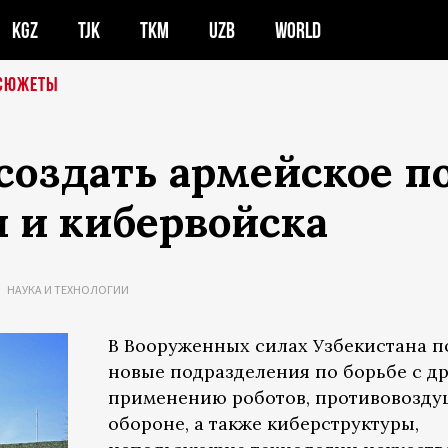
KGZ
TJK
TKM
UZB
WORLD
СЮЖЕТЫ
создать армейское п
и и кибервойска
НАУКА И ТЕХНОЛОГИИ
В Вооруженных силах Узбекистана п
новые подразделения по борьбе с д
применению роботов, противовозд
обороне, а также киберструктуры,