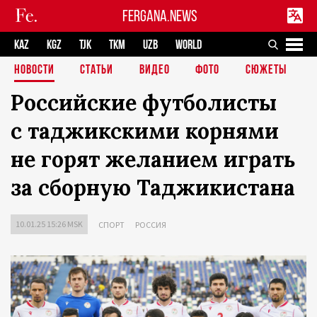
FERGANA.NEWS
KAZ
KGZ
TJK
TKM
UZB
WORLD
НОВОСТИ
СТАТЬИ
ВИДЕО
ФОТО
СЮЖЕТЫ
Российские футболисты
с таджикскими корнями
не горят желанием играть
за сборную Таджикистана
10.01.25 15:26 MSK
СПОРТ
РОССИЯ