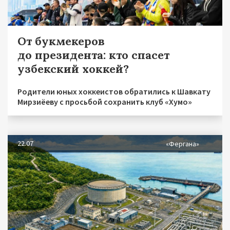
От букмекеров
до президента: кто спасет
узбекский хоккей?
Родители юных хоккеистов обратились к Шавкату
Мирзиёеву с просьбой сохранить клуб «Хумо»
22.07
«Фергана»