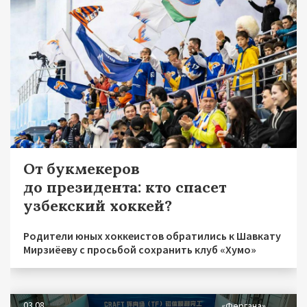
От букмекеров
до президента: кто спасет
узбекский хоккей?
Родители юных хоккеистов обратились к Шавкату
Мирзиёеву с просьбой сохранить клуб «Хумо»
03.08
«Фергана»