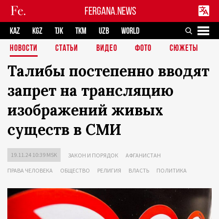
FERGANA.NEWS
KAZ
KGZ
TJK
TKM
UZB
WORLD
НОВОСТИ
СТАТЬИ
ВИДЕО
ФОТО
СЮЖЕТЫ
Талибы постепенно вводят
запрет на трансляцию
изображений живых
существ в СМИ
19.11.24 10:39 MSK
ЗАКОН И ПОРЯДОК
АФГАНИСТАН
ПРАВА ЧЕЛОВЕКА
ОБЩЕСТВО
РЕЛИГИЯ
ВЛАСТЬ
ПОЛИТИКА