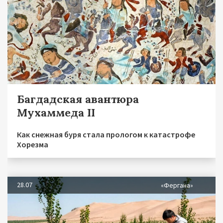
Багдадская авантюра
Мухаммеда II
Как снежная буря стала прологом к катастрофе
Хорезма
28.07
«Фергана»