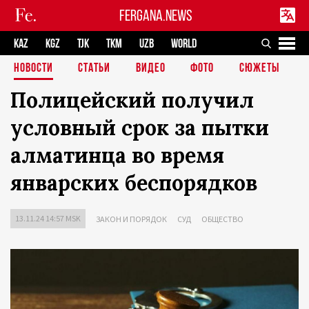
FERGANA.NEWS
KAZ
KGZ
TJK
TKM
UZB
WORLD
НОВОСТИ
СТАТЬИ
ВИДЕО
ФОТО
СЮЖЕТЫ
Полицейский получил
условный срок за пытки
алматинца во время
январских беспорядков
13.11.24 14:57 MSK
ЗАКОН И ПОРЯДОК
СУД
ОБЩЕСТВО