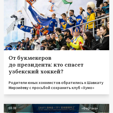
От букмекеров
до президента: кто спасет
узбекский хоккей?
Родители юных хоккеистов обратились к Шавкату
Мирзиёеву с просьбой сохранить клуб «Хумо»
03.08
«Фергана»