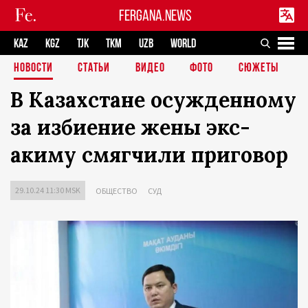
FERGANA.NEWS
KAZ
KGZ
TJK
TKM
UZB
WORLD
НОВОСТИ
СТАТЬИ
ВИДЕО
ФОТО
СЮЖЕТЫ
В Казахстане осужденному
за избиение жены экс-
акиму смягчили приговор
29.10.24 11:30 MSK
ОБЩЕСТВО
СУД