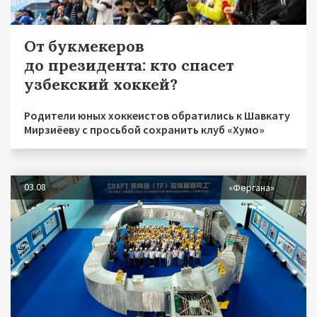
От букмекеров
до президента: кто спасет
узбекский хоккей?
Родители юных хоккеистов обратились к Шавкату
Мирзиёеву с просьбой сохранить клуб «Хумо»
03.08
«Фергана»