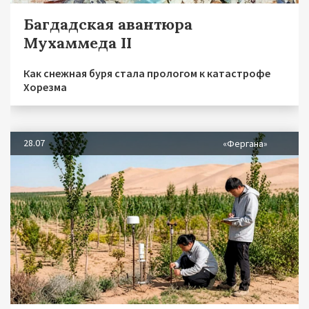
Багдадская авантюра
Мухаммеда II
Как снежная буря стала прологом к катастрофе
Хорезма
28.07
«Фергана»