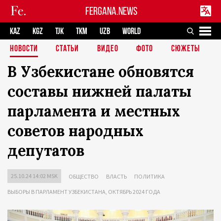
FERGANA.NEWS
KAZ
KGZ
TJK
TKM
UZB
WORLD
НОВОСТИ
СТАТЬИ
ВИДЕО
ФОТО
СЮЖЕТЫ
В Узбекистане обновятся
составы нижней палаты
парламента и местных
советов народных
депутатов
25.10.24 14:02 MSK
ОБЩЕСТВО
ВЛАСТЬ
ПОЛИТИКА
ВЫБОРЫ В ПАРЛАМЕНТ УЗБЕКИСТАНА, ОКТЯБРЬ 2024 ГОДА