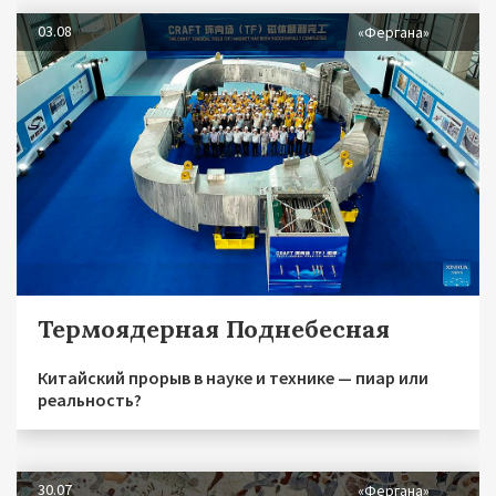
03.08
«Фергана»
Термоядерная Поднебесная
Китайский прорыв в науке и технике — пиар или
реальность?
30.07
«Фергана»