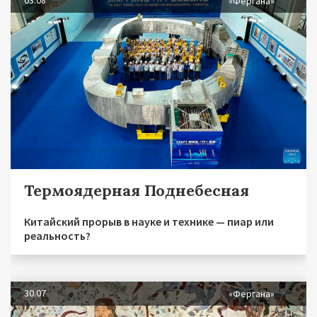
03.08
«Фергана»
Термоядерная Поднебесная
Китайский прорыв в науке и технике — пиар или
реальность?
30.07
«Фергана»