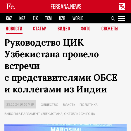
FERGANA.NEWS
KAZ
KGZ
TJK
TKM
UZB
WORLD
НОВОСТИ
СТАТЬИ
ВИДЕО
ФОТО
СЮЖЕТЫ
Руководство ЦИК
Узбекистана провело
встречи
с представителями ОБСЕ
и коллегами из Индии
25.10.24 10:56 MSK
ОБЩЕСТВО
ВЛАСТЬ
ПОЛИТИКА
ВЫБОРЫ В ПАРЛАМЕНТ УЗБЕКИСТАНА, ОКТЯБРЬ 2024 ГОДА