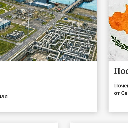
По
Поче
от С
или