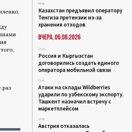
09:46
Казахстан предъявил оператору
иленко.
Тенгиза претензии из-за
хранения отходов
жду
ранами
Вчера, 06.08.2026
ния
того,
15:19
Россия и Кыргызстан
договорились создать единого
оператора мобильной связи
13:41
Атаки на склады Wildberries
 раз
ударили по узбекскому экспорту.
т
Ташкент назначил встречу с
маркетплейсом
13:18
Австрия отказалась