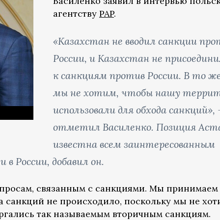
Василенко заявил в интервью польс
агентству
PAP
.
«Казахстан не вводил санкции про
России, и Казахстан не присоедини
к санкциям против России. В то ж
мы не хотим, чтобы нашу терри
использовали для обхода санкций», 
отметил Василенко. Позиция Аст
известна всем заинтересованным
 в России, добавил он.
опросам, связанным с санкциями. Мы принимаем
да санкций не происходило, поскольку мы не хот
ргались так называемым вторичным санкциям.