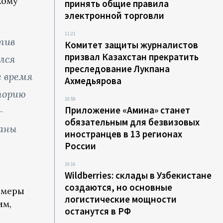
кому
принять общие правила
электронной торговли
11:21
тив
Комитет защиты журналистов
призвал Казахстан прекратить
лся
преследование Лукпана
е время
Ахмедьярова
торию
10:50
Приложение «Амина» станет
–
обязательным для безвизовых
аны
иностранцев в 13 регионах
России
10:16
Wildberries: склады в Узбекистане
создаются, но основные
 меры
логистические мощности
им,
останутся в РФ