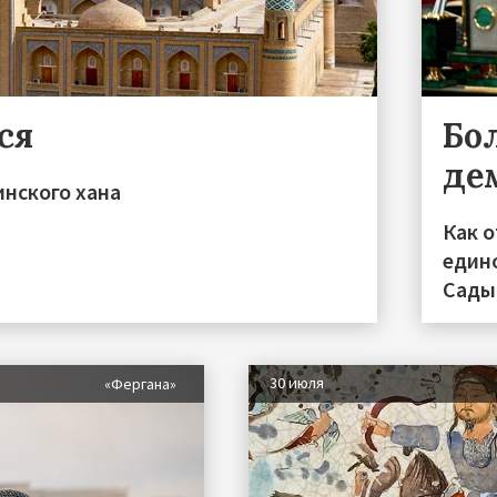
ся
Бо
де
инского хана
Как 
един
Сады
30 июля
«Фергана»