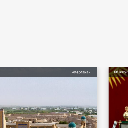
06 авгу
«Фергана»