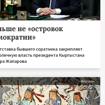
льше не «островок
мократии»
отставка бывшего соратника закрепляет
оличную власть президента Кыргыстана
ра Жапарова
«Фергана»