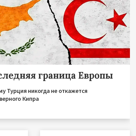
следняя граница Европы
му Турция никогда не откажется
еверного Кипра