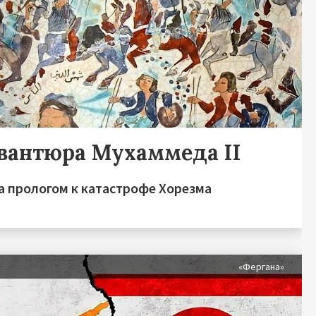
авантюра Мухаммеда II
а прологом к катастрофе Хорезма
я
«Фергана»