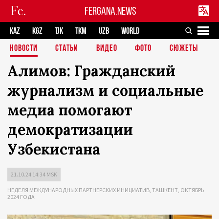
FERGANA.NEWS
KAZ
KGZ
TJK
TKM
UZB
WORLD
НОВОСТИ
СТАТЬИ
ВИДЕО
ФОТО
СЮЖЕТЫ
Алимов: Гражданский
журнализм и социальные
медиа помогают
демократизации
Узбекистана
21.10.24 14:34 MSK
НЕДЕЛЯ МЕЖДУНАРОДНЫХ ПАРТНЕРСКИХ ИНИЦИАТИВ, ТАШКЕНТ, ОКТЯБРЬ
2024 ГОДА