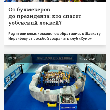
От букмекеров
до президента: кто спасет
узбекский хоккей?
Родители юных хоккеистов обратились к Шавкату
Мирзиёеву с просьбой сохранить клуб «Хумо»
03.08
«Фергана»