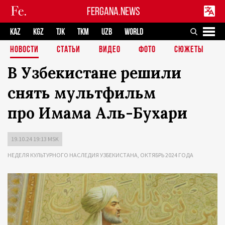
FERGANA.NEWS
KAZ
KGZ
TJK
TKM
UZB
WORLD
НОВОСТИ
СТАТЬИ
ВИДЕО
ФОТО
СЮЖЕТЫ
В Узбекистане решили
снять мультфильм
про Имама Аль-Бухари
19.10.24 19:13 MSK
НЕДЕЛЯ КУЛЬТУРНОГО НАСЛЕДИЯ УЗБЕКИСТАНА, ОКТЯБРЬ 2024 ГОДА