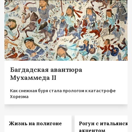
Багдадская авантюра
Мухаммеда II
Как снежная буря стала прологом к катастрофе
Хорезма
Жизнь на полигоне
Рогун с итальянск
акцентом