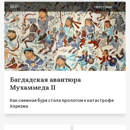
30.07
«Фергана»
Багдадская авантюра
Мухаммеда II
Как снежная буря стала прологом к катастрофе
Хорезма