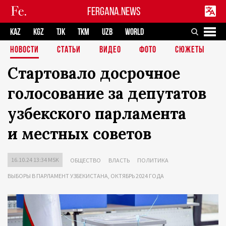
FERGANA.NEWS
KAZ
KGZ
TJK
TKM
UZB
WORLD
НОВОСТИ
СТАТЬИ
ВИДЕО
ФОТО
СЮЖЕТЫ
Стартовало досрочное
голосование за депутатов
узбекского парламента
и местных советов
16.10.24 13:34 MSK
ОБЩЕСТВО
ВЛАСТЬ
ПОЛИТИКА
ВЫБОРЫ В ПАРЛАМЕНТ УЗБЕКИСТАНА, ОКТЯБРЬ 2024 ГОДА