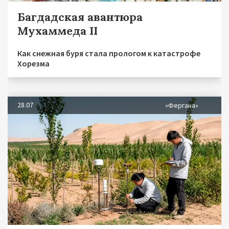
Багдадская авантюра
Мухаммеда II
Как снежная буря стала прологом к катастрофе
Хорезма
28.07
«Фергана»