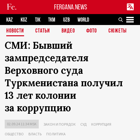
FERGANA.NEWS
KAZ
KGZ
TJK
TKM
UZB
WORLD
НОВОСТИ
СТАТЬИ
ВИДЕО
ФОТО
СЮЖЕТЫ
СМИ: Бывший
зампредседателя
Верховного суда
Туркменистана получил
13 лет колонии
за коррупцию
02.09.24 11:34 MSK
ЗАКОН И ПОРЯДОК
СУД
КОРРУПЦИЯ
ОБЩЕСТВО
ВЛАСТЬ
ПОЛИТИКА