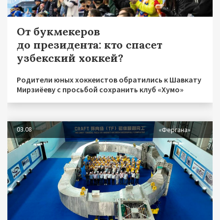
От букмекеров
до президента: кто спасет
узбекский хоккей?
Родители юных хоккеистов обратились к Шавкату
Мирзиёеву с просьбой сохранить клуб «Хумо»
03.08
«Фергана»