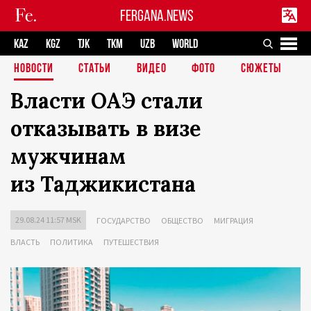
FERGANA.NEWS
KAZ
KGZ
TJK
TKM
UZB
WORLD
НОВОСТИ
СТАТЬИ
ВИДЕО
ФОТО
СЮЖЕТЫ
Власти ОАЭ стали
отказывать в визе
мужчинам
из Таджикистана
29.08.24 11:57 MSK
ГОСУДАРСТВО
ОБЩЕСТВО
МИГРАЦИЯ
ВЛАСТЬ
ПОЛИТИКА
ПУТЕШЕСТВИЯ