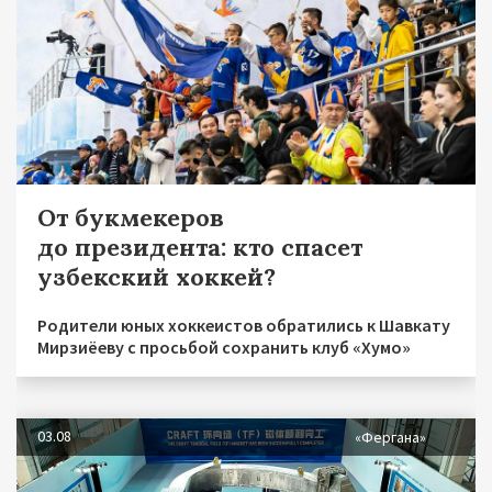
От букмекеров
до президента: кто спасет
узбекский хоккей?
Родители юных хоккеистов обратились к Шавкату
Мирзиёеву с просьбой сохранить клуб «Хумо»
03.08
«Фергана»