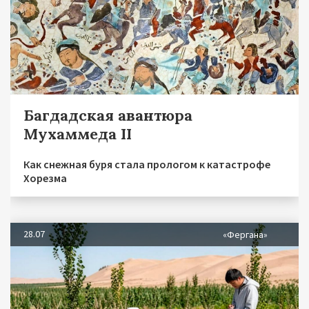
Багдадская авантюра
Мухаммеда II
Как снежная буря стала прологом к катастрофе
Хорезма
28.07
«Фергана»