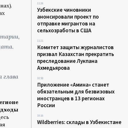
11:26
нах).
Узбекские чиновники
ах
анонсировали проект по
отправке мигрантов на
сельхозработы в США
итарии,
11:21
мата.
Комитет защиты журналистов
призвал Казахстан прекратить
преследование Лукпана
Ахмедьярова
а глава
10:50
Приложение «Амина» станет
обязательным для безвизовых
иностранцев в 13 регионах
егионе
России
одходы
десь
10:16
Wildberries: склады в Узбекистане
ая