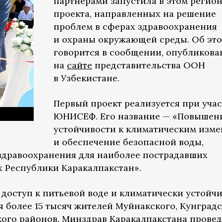
партнерами запустила в этом регион
проекта, направленных на решение
проблем в сферах здравоохранения
и охраны окружающей среды. Об эт
говорится в сообщении, опубликов
на
сайте
представительства ООН
в Узбекистане.
Первый проект реализуется при уча
ЮНИСЕФ. Его название — «Повышен
устойчивости к климатическим изм
и обеспечение безопасной воды,
 здравоохранения для наиболее пострадавших
х Республики Каракалпакстан».
доступ к питьевой воде и климатически устойч
 более 15 тысяч жителей Муйнакского, Кунградс
кого районов. Минздрав Каракалпакстана провед