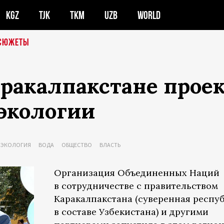
KGZ
TJK
TKM
UZB
WORLD
СЮЖЕТЫ
ракалпакстане проек
экологии
ЭКОЛОГИЯ
ВОДА
ОБЩЕСТВО
ВЛАСТЬ
Организация Объединенных Наций
в сотрудничестве с правительством
Каракалпакстана (суверенная респу
в составе Узбекистана) и другими