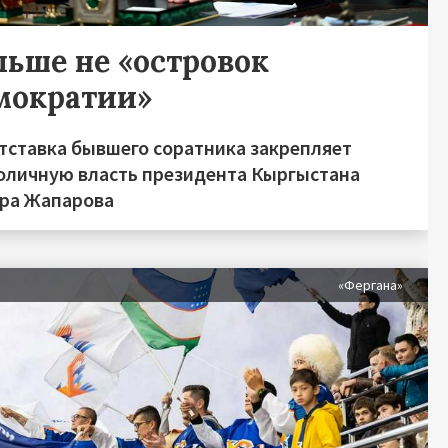
льше не «островок
мократии»
отставка бывшего соратника закрепляет
оличную власть президента Кыргыстана
ра Жапарова
«Фергана»