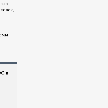
жала
ловек,
темы
С в