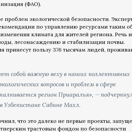
анизация (ФАО).
е проблем экологической безопасности. Экспер
екомендации по управлению ресурсами таким о
 изменения климата для жителей региона. Речь 
 воды, лесонасаждению и стабилизации почвы.
ия принесут пользу 376 тысячам людей, прожив
ует собой важную веху в наших коллективных
кологических вопросов и проблем в сфере
талкивается регион Приаралья», — подчеркну
 Узбекистане Сабине Махл.
очнил, что это далеко не первые проекты, запущ
ртнерским трастовым фондом по безопасности