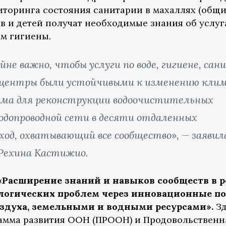
оринга состояния санитарии в махаллях (общи
в и детей получат необходимые знания об услуг
м гигиены.
не важно, чтобы услуги по воде, гигиене, сан
 центры были устойчивыми к изменению кли
ма для реконструкции водоочистительных
одопроводной сети в десяти отдаленных
од, охватывающий все сообщество», — заявил
Рехина Кастижио.
«Расширение знаний и навыков сообществ в р
логических проблем через инновационные п
оздуха, земельными и водными ресурсами».
З
амма развития ООН (ПРООН) и Продовольственн