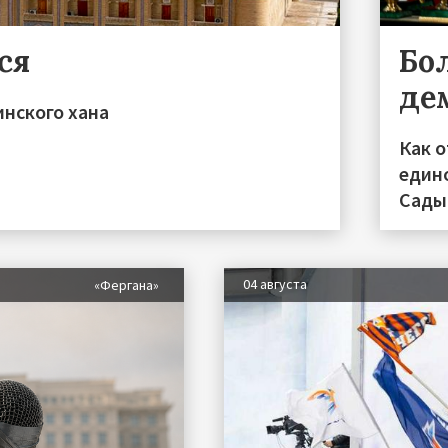
ся
Бо
де
инского хана
Как 
един
Сады
04 августа
«Фергана»