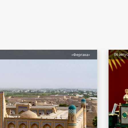
06 авгу
«Фергана»