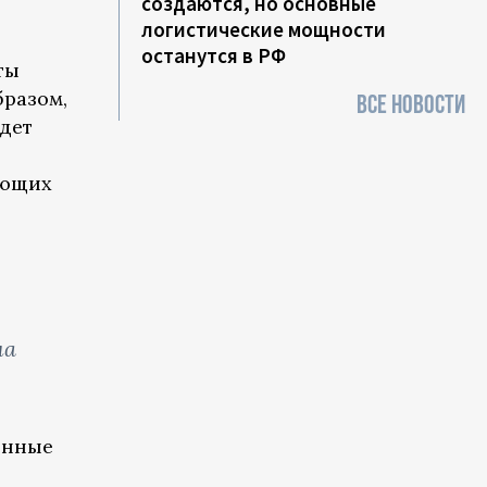
создаются, но основные
логистические мощности
останутся в РФ
ты
бразом,
ВСЕ НОВОСТИ
идет
ающих
ла
енные