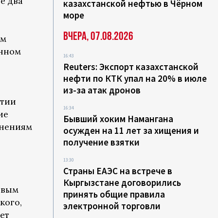
е два
казахстанской нефтью в Чёрном
море
Вчера, 07.08.2026
ом
анном
16:43
Reuters: Экспорт казахстанской
нефти по КТК упал на 20% в июле
из-за атак дронов
стии
16:34
ие
Бывший хоким Намангана
енениям
осужден на 11 лет за хищения и
получение взятки
13:30
Страны ЕАЭС на встрече в
Кыргызстане договорились
ивым
принять общие правила
кого,
электронной торговли
ет