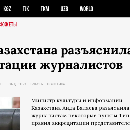
KGZ
TJK
TKM
UZB
WORLD
СЮЖЕТЫ
азахстана разъяснил
итации журналистов
НЕТ
ОБЩЕСТВО
ВЛАСТЬ
ПОЛИТИКА
Министр культуры и информации
Казахстана Аида Балаева разъяснила
журналистам некоторые пункты Ти
правил аккредитации представител