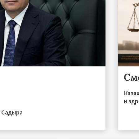
См
Каза
и зд
а Садыра