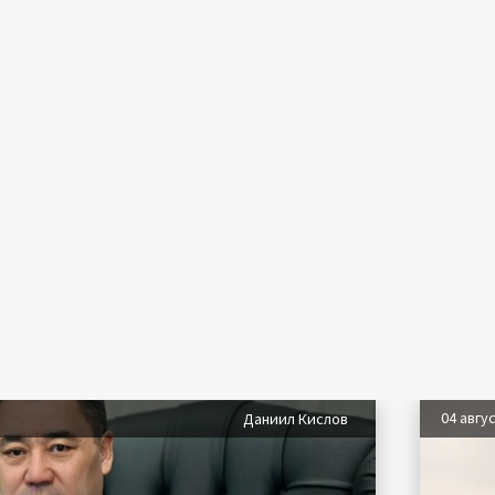
04 авгу
Даниил Кислов