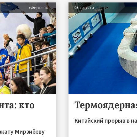
03 августа
«Фергана»
та: кто
Термоядерна
Китайский прорыв в на
вкату Мирзиёеву