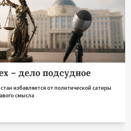
ех – дело подсудное
хстан избавляется от политической сатиры
равого смысла