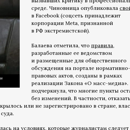
вызвавших критику в профессионал
среде. Чиновница опубликовала
сво
в Facebook (соцсеть принадлежит
корпорации Meta, признанной
в РФ экстремистской).
Балаева отметила, что
правила
,
разработанные ее ведомством
и размещенные для общественного
обсуждения на портале нормативно
правовых актов, созданы в рамках
ии
реализации Закона «О масс-медиа».
подчеркнула, что многие пункты ост
без изменений. В частности, отказат
крылось или не зарегистрировано в стране, влас
суда.
ась на условиях, которые журналистам следует