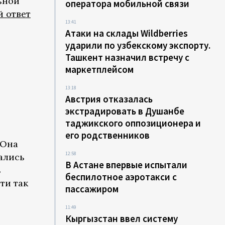
ьной
оператора мобильной связи
й ответ
13:41
Атаки на склады Wildberries
ударили по узбекскому экспорту.
Ташкент назначил встречу с
маркетплейсом
13:18
Австрия отказалась
экстрадировать в Душанбе
-
таджикского оппозиционера и
его родственников
 Она
12:58
ались
В Астане впервые испытали
ь
беспилотное аэротакси с
ти так
пассажиром
11:49
Кыргызстан ввел систему