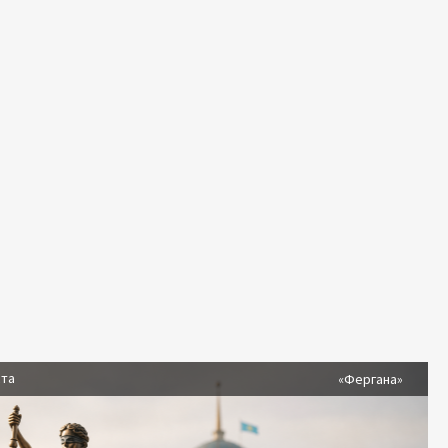
ста
«Фергана»