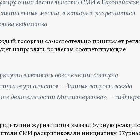
егулирующих деятельность СМИ в Европейском
специальные места, в которых разрешается
глава ведомства.
каждый госорган самостоятельно принимает регл
удет направлять коллегам соответствующие
еркнуть важность обеспечения доступа
туса журналистов — данные вопросы всегда
ете деятельности Министерства», — подчер
ккредитации журналистов вызвал бурную реакци
авители СМИ раскритиковали инициативу. Журна