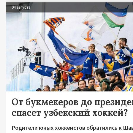
04 августа
От букмекеров до президен
спасет узбекский хоккей?
Родители юных хоккеистов обратились к Ша