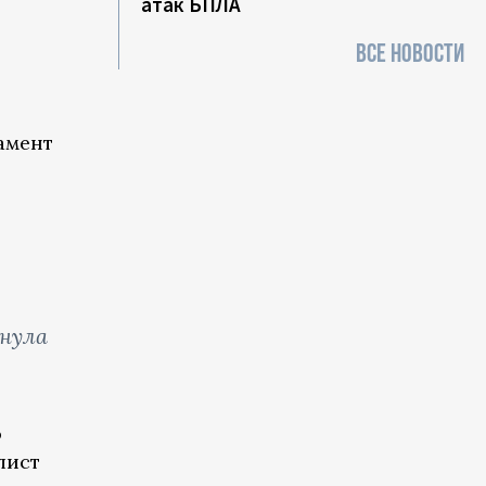
атак БПЛА
ВСЕ НОВОСТИ
амент
кнула
ю
лист