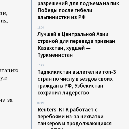
разрешений для подъема на пик
Победы после гибели
ии,
альпинистки из РФ
ия,
11:04
Лучшей в Центральной Азии
страной для переезда признан
Казахстан, худшей —
Туркменистан
10:45
дитацию
Таджикистан вылетел из топ-3
ную
стран по числу въездов своих
граждан в РФ, Узбекистан
сохранил лидерство
из-за
09:19
Reuters: КТК работает с
перебоями из-за нехватки
танкеров и продолжающихся