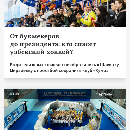
От букмекеров
до президента: кто спасет
узбекский хоккей?
Родители юных хоккеистов обратились к Шавкату
Мирзиёеву с просьбой сохранить клуб «Хумо»
03.08
«Фергана»