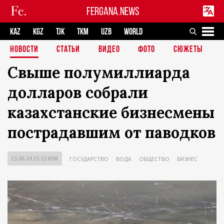
FERGANA.NEWS
KAZ
KGZ
TJK
TKM
UZB
WORLD
НОВОСТИ
СТАТЬИ
ВИДЕО
ФОТО
СЮЖЕТЫ
Свыше полумиллиарда
долларов собрали
казахстанские бизнесмены
пострадавшим от паводков
25.06.24 15:13 MSK
ГОСУДАРСТВО
ВОДА
ОБЩЕСТВО
БИЗНЕС