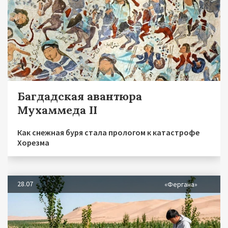
Багдадская авантюра
Мухаммеда II
Как снежная буря стала прологом к катастрофе
Хорезма
28.07
«Фергана»