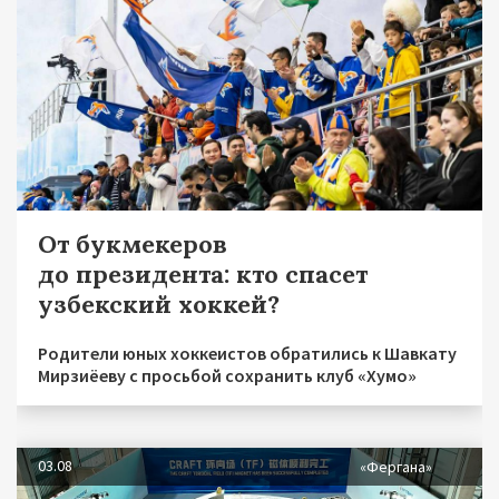
От букмекеров
до президента: кто спасет
узбекский хоккей?
Родители юных хоккеистов обратились к Шавкату
Мирзиёеву с просьбой сохранить клуб «Хумо»
03.08
«Фергана»