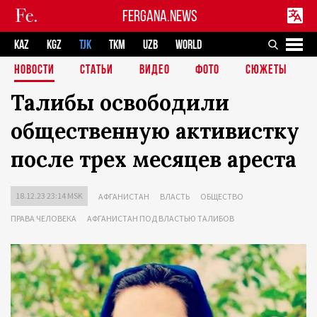
FERGANA.NEWS
KAZ
KGZ
TJK
TKM
UZB
WORLD
НОВОСТИ
СТАТЬИ
ВИДЕО
ФОТО
СЮЖЕТЫ
Талибы освободили
общественную активистку
после трех месяцев ареста
18.12.23 23:14 MSK
АФГАНИСТАН
ВЛАСТЬ
ОБЩЕСТВО
ПРАВА ЧЕЛОВЕКА
АФГАНИСТАН ПОД ВЛАСТЬЮ ТАЛИБОВ