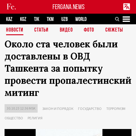
FERGANA.NEWS
KAZ
KGZ
TJK
TKM
UZB
WORLD
НОВОСТИ
СТАТЬИ
ВИДЕО
ФОТО
СЮЖЕТЫ
Около ста человек были
доставлены в ОВД
Ташкента за попытку
провести пропалестинский
митинг
30.10.23 12:36 MSK
ЗАКОН И ПОРЯДОК
ГОСУДАРСТВО
ТЕРРОРИЗМ
ОБЩЕСТВО
РЕЛИГИЯ