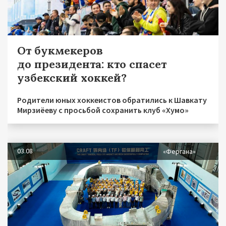
От букмекеров
до президента: кто спасет
узбекский хоккей?
Родители юных хоккеистов обратились к Шавкату
Мирзиёеву с просьбой сохранить клуб «Хумо»
03.08
«Фергана»