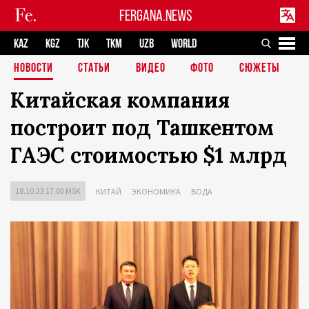
FERGANA.NEWS
KAZ
KGZ
TJK
TKM
UZB
WORLD
НОВОСТИ
СТАТЬИ
ВИДЕО
ФОТО
СЮЖЕТЫ
Китайская компания
построит под Ташкентом
ГАЭС стоимостью $1 млрд
18.10.23 17:00 MSK
КИТАЙ
ЭКОНОМИКА
ВОДА