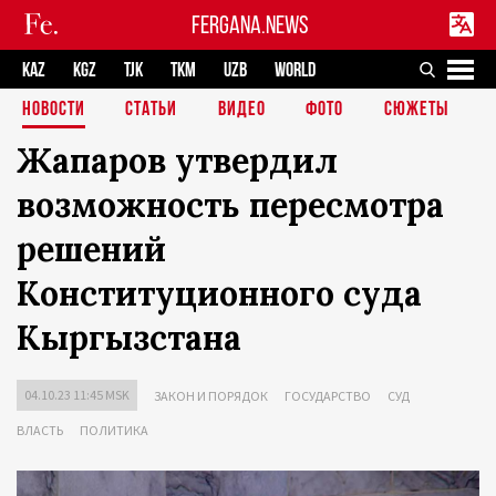
FERGANA.NEWS
KAZ
KGZ
TJK
TKM
UZB
WORLD
НОВОСТИ
СТАТЬИ
ВИДЕО
ФОТО
СЮЖЕТЫ
Жапаров утвердил
возможность пересмотра
решений
Конституционного суда
Кыргызстана
04.10.23 11:45 MSK
ЗАКОН И ПОРЯДОК
ГОСУДАРСТВО
СУД
ВЛАСТЬ
ПОЛИТИКА