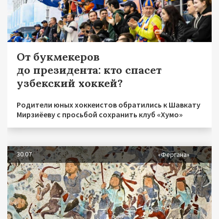
От букмекеров
до президента: кто спасет
узбекский хоккей?
Родители юных хоккеистов обратились к Шавкату
Мирзиёеву с просьбой сохранить клуб «Хумо»
30.07
«Фергана»