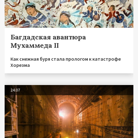
Багдадская авантюра
Мухаммеда II
Как снежная буря стала прологом к катастрофе
Хорезма
24.07