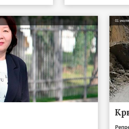
01 июл
Кр
Репре