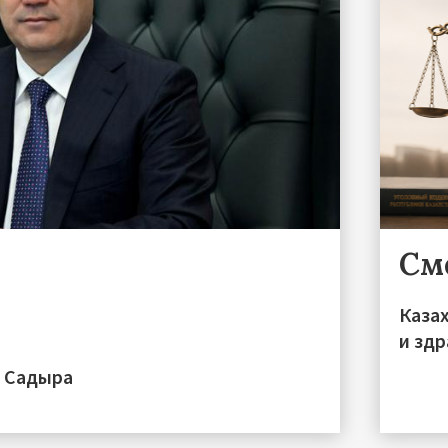
См
Каза
и зд
а Садыра