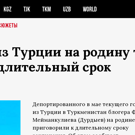
KGZ
TJK
TKM
UZB
WORLD
СЮЖЕТЫ
з Турции на родину
 длительный срок
Депортированного в мае текущего г
из Турции в Туркменистан блогера 
Мейманкулиева (Дурдыев) на родине
приговорили к длительному сроку