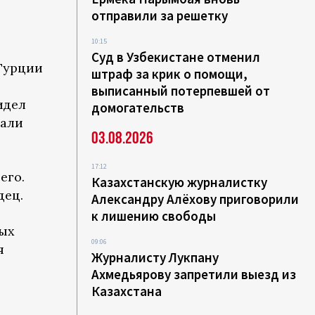
отправили за решетку
10:15
Суд в Узбекистане отменил
 Турции
штраф за крик о помощи,
выписанный потерпевшей от
идел
домогательств
рали
03.08.2026
17:12
его.
Казахстанскую журналистку
дец.
Александру Алёхову приговорили
к лишению свободы
ных
09:06
я
Журналисту Лукпану
Ахмедьярову запретили выезд из
Казахстана