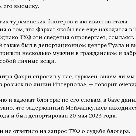
 его высылку.
гих туркменских блогеров и активистов стала
я о том, что Фархат якобы все еще находится в
Однако ТХФ эти сведения опровергает, ссылаясь
й также был в депортационном центре Тузла и в
пришли несколько мужчин в гражданском и заб
с собой личные вещи.
ра Фахри спросил у нас, туркмен, знаем ли мы 
 в розыск по линии Интерпола», — говорит очеви
 и адвокат блогера: по его словам, в базе дан
азано, что задержанный Мейманкулиев находилс
года и был депортирован 20 мая 2023 года.
 не ответило на запрос ТХФ о судьбе блогера.