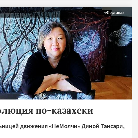
«Фергана»
олюция по-казахски
ьницей движения «НеМолчи» Диной Тансари,