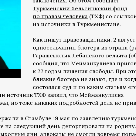
заключения. Об этом сообщает
Туркменский Хельсинкский фонд
по правам человека
(ТХФ) со ссылко
на источники в Туркменистане.
Как пишут правозащитники, 2 август
односельчанин блогера из этрапа (р
Гарашсызлык Лебапского велаята (о
сообщил, что Мейманкулиева приго
к 22 годам лишения свободы. При эт
близкие блогера не знают, где и ког
состоялся суд и по каким статьям ег
н источник ТХФ заявил, что Мейманкулиева
мы, но тоже никаких подробностей дела не прив
ржали в Стамбуле 19 мая по заявлению туркмен
уже на следующий день депортировали на родину.
выходные дни, адвокаты не смогли вовремя попа