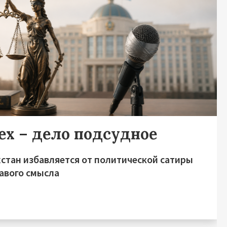
ех – дело подсудное
хстан избавляется от политической сатиры
равого смысла