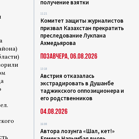
получение взятки
11:21
й
Комитет защиты журналистов
призвал Казахстан прекратить
преследование Лукпана
а
Ахмедьярова
айона)
Позавчера, 06.08.2026
бласти)
ворили
13:18
ом
Австрия отказалась
да
экстрадировать в Душанбе
о
таджикского оппозиционера и
его родственников
ел.
04.08.2026
ского
16:08
Автора лозунга «Шал, кет!»
сть
Ермека Нарымбая вновь