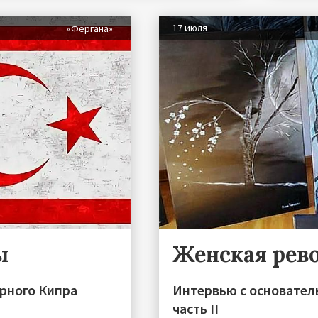
17 июля
«Фергана»
ы
Женская рев
ерного Кипра
Интервью с основател
часть II