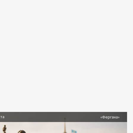
ста
«Фергана»