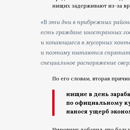
нищих задерживают из-за вр
«В эти дни в прибрежных район
есть граждане иностранных го
и копающиеся в мусорных конт
и поэтому пытаются спрятать
специальное распоряжение свер
По его словам, вторая причин
нищие в день зараба
по официальному ку
нанося ущерб эконо
Чиновник добавил, что боль