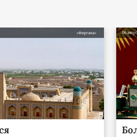
06 авгу
«Фергана»
ся
Бо