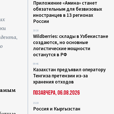
Приложение «Амина» станет
обязательным для безвизовых
иностранцев в 13 регионах
их
России
йки
10:16
Wildberries: склады в Узбекистане
идента,
создаются, но основные
о
логистические мощности
останутся в РФ
09:46
Казахстан предъявил оператору
Тенгиза претензии из-за
хранения отходов
 самым
Позавчера, 06.08.2026
15:19
Россия и Кыргызстан
аботные