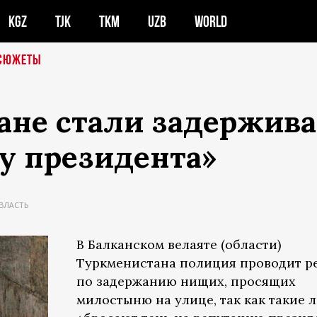
KGZ
TJK
TKM
UZB
WORLD
СЮЖЕТЫ
не стали задерживат
у президента»
ВЛАСТЬ
В Балканском велаяте (области)
Туркменистана полиция проводит р
по задержанию нищих, просящих
милостыню на улице, так как такие 