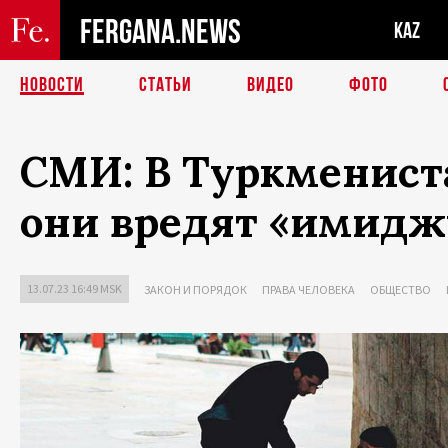
FERGANA.NEWS
KAZ
НОВОСТИ
СТАТЬИ
ВИДЕО
ФОТО
СМИ: В Туркмениста
они вредят «имидж
13.07.23 16:49 MSK
ЗАКОН И ПОРЯДОК
ПРАВА ЧЕЛОВЕКА
ОБЩЕСТВО