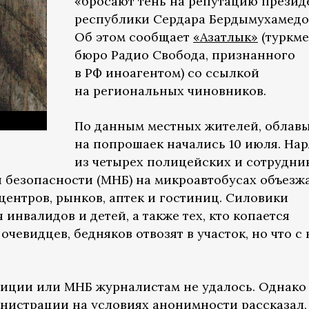
«бросают тень на репутацию презид
республики Сердара Бердымухамедо
Об этом сообщает
«Азатлык»
(туркм
бюро Радио Свобода, признанного
в РФ иноагентом) со ссылкой
на региональных чиновников.
По данным местных жителей, облав
на попрошаек начались 10 июля. На
из четырех полицейских и сотрудни
 безопасности (МНБ) на микроавтобусах объезж
центров, рынков, аптек и гостиниц. Силовики
инвалидов и детей, а также тех, кто копается
очевидцев, бедняков отвозят в участок, но что с
лиции или МНБ журналистам не удалось. Однако
нистрации на условиях анонимности рассказал,