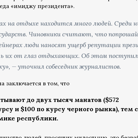
еда «имиджу президента».
ах на отдыхе находится много людей. Среди н
сударств. Чиновники считают, что попроша
ейнерах люди наносят ущерб репутации през
 их от глаз отдыхающих. Об этом поступил
ху», — уточнил собеседник журналистов.
а заключается в том, что
тывают до двух тысяч манатов ($572
рсу и $100 по курсу черного рынка), тем
мике республики.
шинство людей, просящих милостыню, это безр