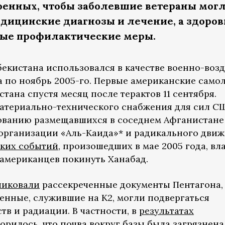
военных, чтобы заболевшие ветераны мог
дицинские диагнозы и лечение, а здоро
ые профилактические меры.
бекистана использовался в качестве военно-воз
а по ноябрь 2005-го. Первые американские само
тана спустя месяц после терактов 11 сентября.
материально-технического снабжения для сил С
дованию размещавшихся в соседнем Афганистане
организации «Аль-Каида»* и радикального дви
ких событий
, произошедших в мае 2005 года, вл
 американцев покинуть Ханабад.
ликовали
рассекреченные документы Пентагона,
оенные, служившие на К2, могли подвергаться
в и радиации. В частности, в
результатах
ворилось, что почва вокруг базы была загрязнена