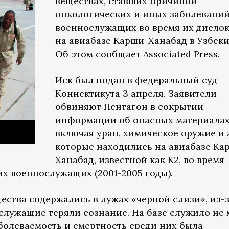
веществах, ставших причиной
онкологических и иных заболевани
военнослужащих во время их дисло
на авиабазе Карши-Ханабад в Узбеки
Об этом сообщает
Associated Press
.
Иск был подан в федеральный суд
Коннектикута 3 апреля. Заявители
обвиняют Пентагон в сокрытии
информации об опасных материалах
включая уран, химическое оружие и 
которые находились на авиабазе Ка
Ханабад, известной как К2, во время
х военнослужащих (2001-2005 годы).
ества содержались в лужах «черной слизи», из-
служащие теряли сознание. На базе служило не 
болеваемость и смертность среди них была