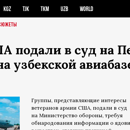
KGZ
TJK
TKM
UZB
WORLD
СЮЖЕТЫ
 подали в суд на П
на узбекской авиабаз
Группы, представляющие интересы
ветеранов армии США, подали в суд
на Министерство обороны, требуя
обнародования информации о ядов