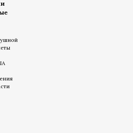
ли
вые
душной
леты
ША
жения
асти