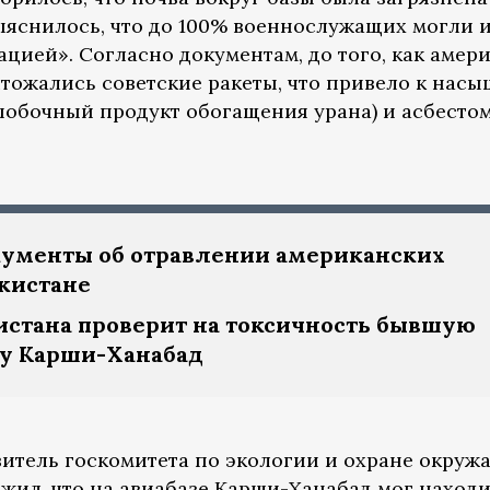
выяснилось, что до 100% военнослужащих могли 
цией». Согласно документам, до того, как амер
чтожались советские ракеты, что привело к нас
обочный продукт обогащения урана) и асбестом
ументы об отравлении американских
екистане
истана проверит на токсичность бывшую
у Карши-Ханабад
авитель госкомитета по экологии и охране окру
ожил
, что на авиабазе Карши-Ханабад мог наход