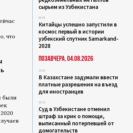
сырьем из Узбекистана
09:44
сейчас
Китайцы успешно запустили в
космос первый в истории
о, что
узбекский спутник Samarkand-
2028
Позавчера, 04.08.2026
ы
сь
13:53
В Казахстане задумали ввести
платные разрешения на въезд
для иностранцев
и были
10:15
век
Суд в Узбекистане отменил
 2020
штраф за крик о помощи,
случаев
выписанный потерпевшей от
домогательств