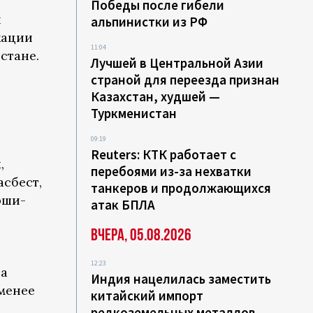
Победы после гибели
й
альпинистки из РФ
кации
11:04
стане.
Лучшей в Центральной Азии
страной для переезда признан
Казахстан, худшей —
Туркменистан
09:19
Reuters: КТК работает с
,
перебоями из-за нехватки
асбест,
танкеров и продолжающихся
рши-
атак БПЛА
Вчера, 05.08.2026
12:23
за
Индия нацелилась заместить
менее
китайский импорт
редкоземельных металлов