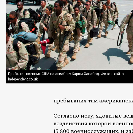
Прибытие военных США на авиабазу Карши-Ханабад. Фото с сайта
independent.co.uk
пребывания там американски
Согласно иску, ядовитые вещ
воздействия которой военно
15 800 военнослужащих, и за