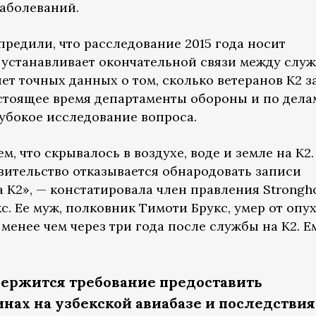
заболеваний.
редили, что расследование 2015 года носит
 устанавливает окончательной связи между слу
 нет точных данных о том, сколько ветеранов К2 
астоящее время департаменты обороны и по дела
лубокое исследование вопроса.
м, что скрывалось в воздухе, воде и земле на К2.
авительство отказывается обнародовать записи
 К2», — констатировала член правления Strongh
с. Ее муж, полковник Тимоти Брукс, умер от опу
 менее чем через три года после службы на К2. 
держится требование предоставить
нах на узбекской авиабазе и последствия