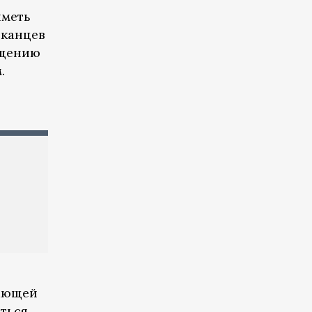
иметь
иканцев
ыщению
.
жающей
иться