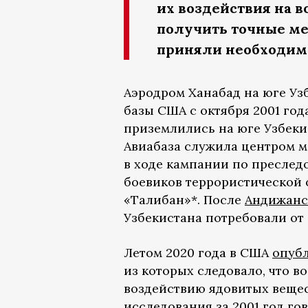
их воздействия на 
получить точные ме
приняли необходим
Аэродром Ханабад на юге Уз
базы США с октября 2001 год
приземлились на юге Узбекис
Авиабаза служила центром 
в ходе кампании по пресле
боевиков террористической 
«Талибан»*. После
Андижанс
Узбекистана потребовали от
Летом 2020 года в США
опуб
из которых следовало, что в
воздействию ядовитых вещест
исследования
за 2001 год го