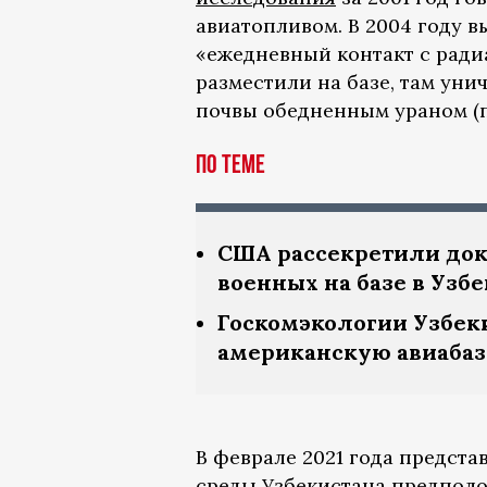
авиатопливом. В 2004 году 
«ежедневный контакт с радиа
разместили на базе, там уни
почвы обедненным ураном (п
По теме
США рассекретили док
военных на базе в Узб
Госкомэкологии Узбек
американскую авиабаз
В феврале 2021 года предст
среды Узбекистана
предпол