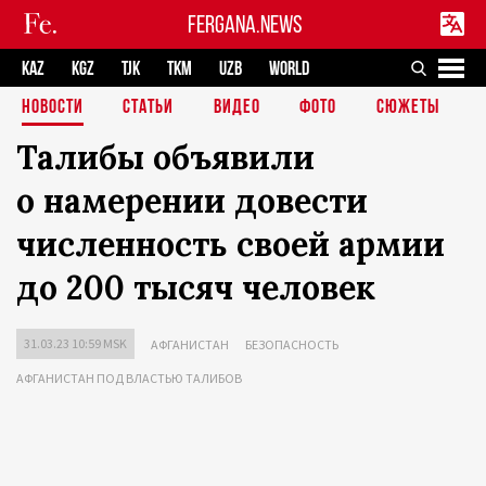
FERGANA.NEWS
KAZ
KGZ
TJK
TKM
UZB
WORLD
НОВОСТИ
СТАТЬИ
ВИДЕО
ФОТО
СЮЖЕТЫ
Талибы объявили
о намерении довести
численность своей армии
до 200 тысяч человек
31.03.23 10:59 MSK
АФГАНИСТАН
БЕЗОПАСНОСТЬ
АФГАНИСТАН ПОД ВЛАСТЬЮ ТАЛИБОВ