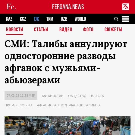
FERGANA.NEWS
KAZ
KGZ
TJK
TKM
UZB
WORLD
НОВОСТИ
СТАТЬИ
ВИДЕО
ФОТО
СЮЖЕТЫ
СМИ: Талибы аннулируют
односторонние разводы
афганок с мужьями-
абьюзерами
07.03.23 11:28 MSK
АФГАНИСТАН
ОБЩЕСТВО
ВЛАСТЬ
ПРАВА ЧЕЛОВЕКА
АФГАНИСТАН ПОД ВЛАСТЬЮ ТАЛИБОВ