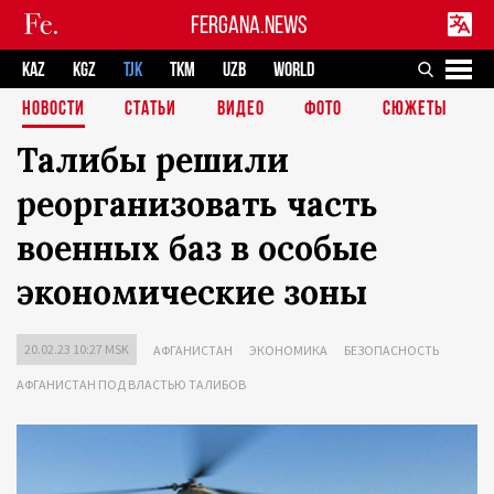
FERGANA.NEWS
KAZ
KGZ
TJK
TKM
UZB
WORLD
НОВОСТИ
СТАТЬИ
ВИДЕО
ФОТО
СЮЖЕТЫ
Талибы решили
реорганизовать часть
военных баз в особые
экономические зоны
20.02.23 10:27 MSK
АФГАНИСТАН
ЭКОНОМИКА
БЕЗОПАСНОСТЬ
АФГАНИСТАН ПОД ВЛАСТЬЮ ТАЛИБОВ