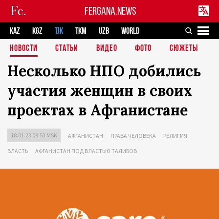
FERGANA.NEWS
KAZ
KGZ
TJK
TKM
UZB
WORLD
НОВОСТИ
СТАТЬИ
ВИДЕО
ФОТО
СЮЖЕТЫ
Несколько НПО добились
участия женщин в своих
проектах в Афганистане
18.01.23 09:53 MSK
АФГАНИСТАН
ПРАВА ЧЕЛОВЕКА
РЕЛИГИЯ
ВЛАСТЬ
АФГАНИСТАН ПОД ВЛАСТЬЮ ТАЛИБОВ