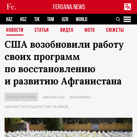
FERGANA.NEWS
KAZ
KGZ
TJK
TKM
UZB
WORLD
НОВОСТИ
СТАТЬИ
ВИДЕО
ФОТО
СЮЖЕТЫ
США возобновили работу
своих программ
по восстановлению
и развитию Афганистана
28.10.22 09:54 MSK
АФГАНИСТАН
ЭКОНОМИКА
АФГАНИСТАН ПОД ВЛАСТЬЮ ТАЛИБОВ